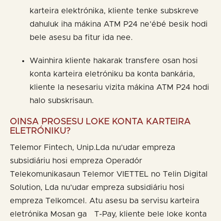
karteira elektrónika, kliente tenke subskreve
dahuluk iha mákina ATM P24 ne’ébé besik hodi
bele asesu ba fitur ida nee.
Wainhira kliente hakarak transfere osan hosi
konta karteira eletróniku ba konta bankária,
kliente la nesesariu vizita mákina ATM P24 hodi
halo subskrisaun.
OINSA PROSESU LOKE KONTA KARTEIRA
ELETRÓNIKU?
Telemor Fintech, Unip.Lda nu’udar empreza
subsidiáriu hosi empreza Operadór
Telekomunikasaun Telemor VIETTEL no Telin Digital
Solution, Lda nu’udar empreza subsidiáriu hosi
empreza Telkomcel. Atu asesu ba servisu karteira
eletrónika Mosan ga T-Pay, kliente bele loke konta