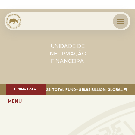
UNIDADE DE
INFORMAÇÃO
FINANCEIRA
NT AS OF 30 SEP. 2025: TOTAL FUND= $18.95 BILLION; GLOBAL FIXED INC
ÚLTIMA HORA:
MENU