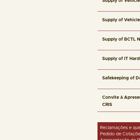
Supply of Vehicl
Supply of Vehicl
Supply of BCTL N
Supply of IT Har
Safekeeping of D
Convite à Aprese
CRIS
Reclamações e que
Pedido de Cotaçõe