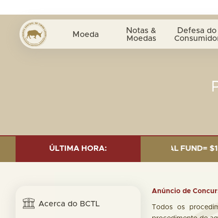
Notas &
Defesa do
Moeda
Moedas
Consumido
MENT AS OF 30 SEP. 2025: TOTAL FUND= $18.95 BILLIO
ÚLTIMA HORA:
Anúncio de Concur
Acerca do BCTL
Todos os procedim