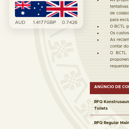
As propos
tentativa
de colab
para excl
AUD
1.4177
GBP
0.7426
O BCTL ge
Os custos
As reclam
contar do
O BCTL r
proponent
requerida
ANÚNCIO DE C
RFQ Konstrusaun 
Toilets
RFQ Regular Main