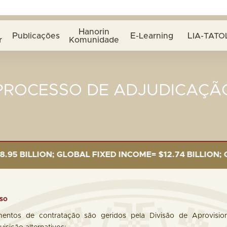
Hanorin
Publicações
E-Learning
LIA-TATO
r
Komunidade
PROCESSO DE ADJUDICAÇÃ
N; GLOBAL FIXED INCOME= $12.74 BILLION; GLOBAL EQ
so
entos de contratação são geridos pela Divisão de Aprovisiona