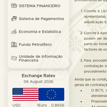
procedimento de aqu
SISTEMA FINANCEIRO
Convite à Lic
apresentadas,
Sistema de Pagamentos
adjudicação é,
Economia e Estatística
Convite à Apr
podem ser det
parte do forne
Fundo Petrolífero
factores de or
Unidade de Informação
Financeira
Para procedi
contratação e
procedimento 
Exchange Rates
Ainda que as condiç
06 August 2026
gerais de contrataç
O BCTL c
atendend
Proposals
USD
1
Euro
0.8656