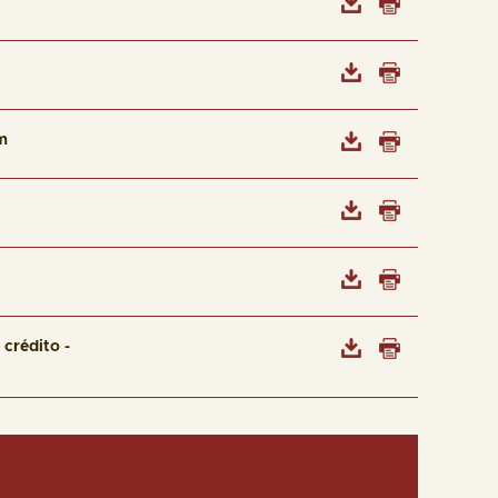
m
crédito -