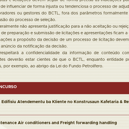
tas e licitações devem seguir de forma precisa as indicações p
s de influenciar de forma injusta ou tendenciosa o processo de adj
oradores ou gestores do BCTL, fora dos parâmetros formalmente
usão do processo de seleção.
ralmente não apresenta justificação para a não aceitação ou rejeiç
 de preparação e submissão de licitações e apresentações ficam a 
ações a propósito da decisão de um processo de licitação devem
 anúncio da notificação da decisão.
espeitará a confidencialidade da informação de conteúdo come
es deverão estar cientes de que o BCTL, enquanto entidade púb
s, por exemplo, ao abrigo da Lei do Fundo Petrolífero.
ONCURSO
Edifisiu Atendementu ba Kliente no Konstrusaun Kafetaria & Re
tenance Air conditioners and Freight forwarding handling