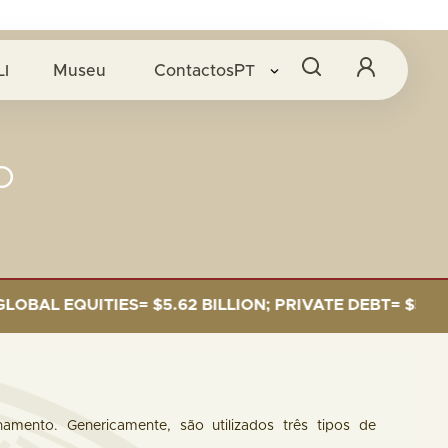
O 
LI
Museu
Contactos
PT
O
UITIES= $5.62 BILLION; PRIVATE DEBT= $589 MILLION.
mento. Genericamente, são utilizados três tipos de