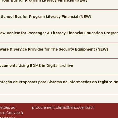
e Tour Bus for Program Literacy Financial (NEW)
e School Bus for Program Literacy Financial (NEW)
ew Vehicle for Passenger & Literacy Financial Education Progra
dware & Service Provider for The Security Equipment (NEW)
ocuments Using EDMS in Digital archive
ntação de Propostas para Sistema de informações do registro de 
stões ao
procurement.claim@bancocentral.tl
s e Convite à