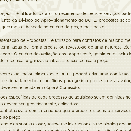
isição alternativos:
itação – é utilizado para o fornecimento de bens e serviços pa
 junto da Divisão de Aprovisionamento do BCTL, propostas selad
 geralmente, baseada no critério do preço mais baixo.
esentação de Propostas – é utilizado para contratos de maior dim
erminadas de forma precisa ou reveste-se de uma natureza técni
cedor. O critério de avaliação das propostas é, geralmente, incluí
dem técnica, organizacional, assistência técnica e preço.
mentos de maior dimensão o BCTL poderá criar uma comissão
 de departamentos específicos para gerir o processo e a avaliaç
deve ser remetida em cópia à Comissão.
ões específicas de cada processo de aquisição sejam definidas n
ão devem ser, genericamente, aplicados:
ontratualizará com a entidade que oferecer os bens ou serviç
o ao preço;
 and bids should closely follow the instructions in the bidding docu