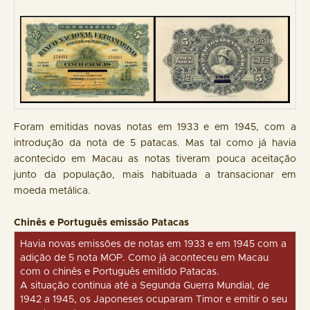
Foram emitidas novas notas em 1933 e em 1945, com a
introdução da nota de 5 patacas. Mas tal como já havia
acontecido em Macau as notas tiveram pouca aceitação
junto da população, mais habituada a transacionar em
moeda metálica.
Chinês e Português emissão Patacas
Havia novas emissões de notas em 1933 e em 1945 com a
adição de 5 nota MOP. Como já aconteceu em Macau
com o chinês e Português emitido Patacas.
A situação continua até a Segunda Guerra Mundial, de
1942 a 1945, os Japoneses ocuparam Timor e emitir o seu