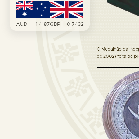
AUD
1.4187
GBP
0.7432
O Medalhão da Inde
de 2002) feita de p