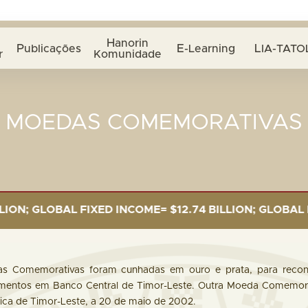
Hanorin
Publicações
E-Learning
LIA-TATO
r
Komunidade
MOEDAS COMEMORATIVAS
OBAL FIXED INCOME= $12.74 BILLION; GLOBAL EQUITIES
as Comemorativas foram cunhadas em ouro e prata, para recon
mentos em Banco Central de Timor-Leste. Outra Moeda Comemorat
ca de Timor-Leste, a 20 de maio de 2002.