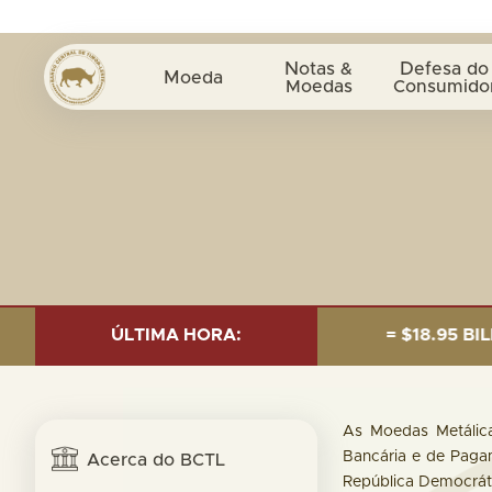
Notas &
Defesa do
Moeda
Moedas
Consumido
S OF 30 SEP. 2025: TOTAL FUND= $18.95 BILLION; GL
ÚLTIMA HORA:
As Moedas Metálic
Bancária e de Paga
Acerca do BCTL
República Democráti