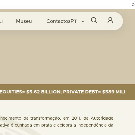
O BANC
LI
Museu
Contactos
PT
= $5.62 BILLION; PRIVATE DEBT= $589 MILLION.
hecimento da transformação, em 2011, da Autoridade
iva é cunhada em prata e celebra a independência da