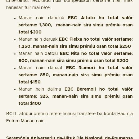
Entertantu, rezultadu husi kompetisaun certame nian mak
hanesan tuir mai ne’e:
Manan nain dahuluk
EBC Aituto ho total valór
sertame: 1,300, manan-nain sira simu prémiu osan
total $300
Manan nain daruak
EBC Fleixa ho total valór sertame:
1,250, manan-nain sira simu prémiu osan total $250
Manan nain datolu
EBC Rita ho total valór sertame:
900, manan-nain sira simu prémiu osan total $200
Manan nain dahaat
EBC Riamori ho total valór
sertame: 850,
manan-nain sira simu prémiu osan
total
$150
Manan nain dalima
EBC Beremoli ho total valór
sertame: 325,
manan-nain sira simu prémiu osan
total
$100
BCTL atribui prémiu refere liuhusi transfere ba konta Hau-nia
Futuru Manan-nain.
Seremónia Aniversariu da-Hituk Dia Nasionál de-Poupansa