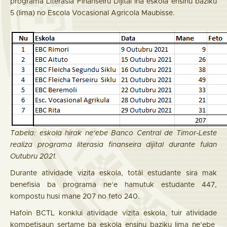
programa Literasia Finanseiru Dijitál iha eskola ensinu baziku
5 (lima) no Escola Vocasional Agricola Maubisse.
Tabela: eskola hirak ne’ebe Banco Central de Timor-Leste
realiza programa literasia finanseira dijital durante fulan
Outubru 2021.
Durante atividade vizita eskola, totál estudante sira mak
benefisia ba programa ne’e hamutuk estudante 447,
kompostu husi mane 207 no feto 240.
Hafoin BCTL konklui atividade vizita eskola, tuir atividade
kompetisaun sertame ba eskola ensinu baziku lima ne’ebe