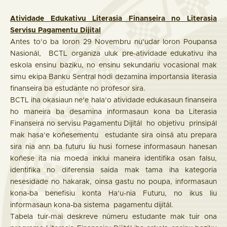
Atividade Edukativu Literasia Finanseira no Literasia
Servisu Pagamentu Dijital
Antes to’o ba loron 29 Novembru nu’udar loron Poupansa
Nasionál, BCTL organiza uluk pre-atividade edukativu iha
eskola ensinu baziku, no ensinu sekundariu vocasional mak
simu ekipa Banku Sentral hodi dezamina importansia literasia
finanseira ba estudante no profesor sira.
BCTL iha okasiaun ne’e hala’o atividade edukasaun finanseira
ho maneira ba desamina informasaun kona ba Literasia
Finanseira no servisu Pagamentu Dijitál ho objetivu prinsipál
mak hasa’e koñesementu estudante sira oinsá atu prepara
sira nia ann ba futuru liu husi fornese informasaun hanesan
koñese ita nia moeda inklui maneira identifika osan falsu,
identifika no diferensia saida mak tama iha kategoria
nesesidade no hakarak, oinsa gastu no poupa, informasaun
kona-ba benefisiu konta Ha’u-nia Futuru, no ikus liu
informasaun kona-ba sistema pagamentu dijitál.
Tabela tuir-mai deskreve númeru estudante mak tuir ona