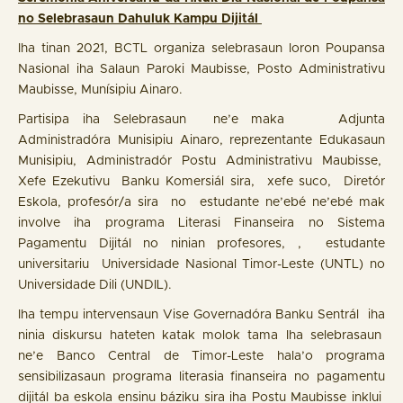
no Selebrasaun Dahuluk Kampu Dijitál
Iha tinan 2021, BCTL organiza selebrasaun loron Poupansa
Nasional iha Salaun Paroki Maubisse, Posto Administrativu
Maubisse, Munísipiu Ainaro.
Partisipa iha Selebrasaun ne’e maka Adjunta
Administradóra Munisipiu Ainaro, reprezentante Edukasaun
Munisipiu, Administradór Postu Administrativu Maubisse,
Xefe Ezekutivu Banku Komersiál sira, xefe suco, Diretór
Eskola, profesór/a sira no estudante ne’ebé ne’ebé mak
involve iha programa Literasi Finanseira no Sistema
Pagamentu Dijitál no ninian profesores, , estudante
universitariu Universidade Nasional Timor-Leste (UNTL) no
Universidade Dili (UNDIL).
Iha tempu intervensaun Vise Governadóra Banku Sentrál iha
ninia diskursu hateten katak molok tama Iha selebrasaun
ne’e Banco Central de Timor-Leste hala’o programa
sensibilizasaun programa literasia finanseira no pagamentu
dijitál ba eskola ensinu báziku sira iha Postu Maubisse inklui