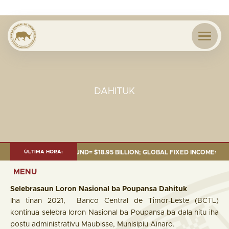
DAHITUK
 FUND= $18.95 BILLION; GLOBAL FIXED INCOME= $12.74 BILLION; GLOBAL
ÚLTIMA HORA:
MENU
Selebrasaun Loron Nasional ba Poupansa Dahituk
Iha tinan 2021, Banco Central de Timor-Leste (BCTL)
kontinua selebra loron Nasional ba Poupansa ba dala hitu iha
postu administrativu Maubisse, Munisipiu Ainaro.