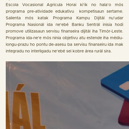
Escola Vocasional Agricula Horai ki’ik no hala’o mós
programa pre-atividade edukativu kompetisaun sertame.
Salienta mós katak Programa Kampu Dijitál nu’udar
Programa Nasionál ida ne’ebé Banku Sentrál inisia hodi
promove utilizasaun servisu finanseira dijitál iha Timór-Leste.
Programa ida-ne’e mós ninia objetivu atu estende iha médiu-
longu-prazu ho pontu de-asesu ba servisu finanseiru ida mak
integradu no interligadu ne’ebé sei kobre área rurál sira.