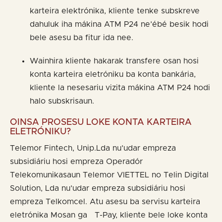
karteira elektrónika, kliente tenke subskreve
dahuluk iha mákina ATM P24 ne’ébé besik hodi
bele asesu ba fitur ida nee.
Wainhira kliente hakarak transfere osan hosi
konta karteira eletróniku ba konta bankária,
kliente la nesesariu vizita mákina ATM P24 hodi
halo subskrisaun.
OINSA PROSESU LOKE KONTA KARTEIRA
ELETRÓNIKU?
Telemor Fintech, Unip.Lda nu’udar empreza
subsidiáriu hosi empreza Operadór
Telekomunikasaun Telemor VIETTEL no Telin Digital
Solution, Lda nu’udar empreza subsidiáriu hosi
empreza Telkomcel. Atu asesu ba servisu karteira
eletrónika Mosan ga T-Pay, kliente bele loke konta