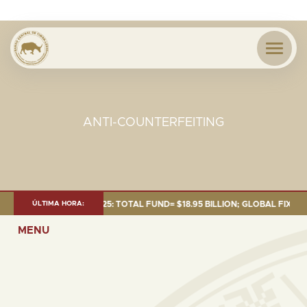
ANTI-COUNTERFEITING
T AS OF 30 SEP. 2025: TOTAL FUND= $18.95 BILLION; GLOBAL FIXED INC
ÚLTIMA HORA:
MENU