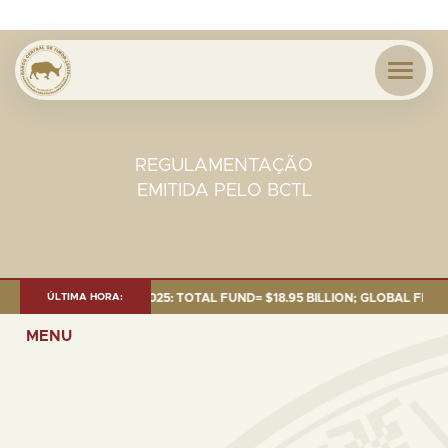
REGULAMENTAÇÃO
EMITIDA PELO BCTL
NT AS OF 30 SEP. 2025: TOTAL FUND= $18.95 BILLION; GLOBAL FIXED IN
ÚLTIMA HORA:
MENU