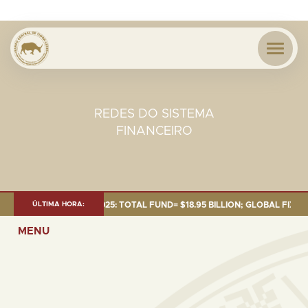
REDES DO SISTEMA
FINANCEIRO
NT AS OF 30 SEP. 2025: TOTAL FUND= $18.95 BILLION; GLOBAL FIXED INC
ÚLTIMA HORA:
MENU