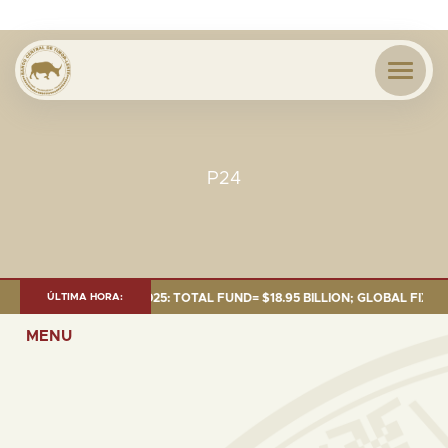
P24
NT AS OF 30 SEP. 2025: TOTAL FUND= $18.95 BILLION; GLOBAL FIXED INC
ÚLTIMA HORA:
MENU