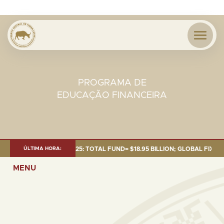
PROGRAMA DE
EDUCAÇÃO FINANCEIRA
T AS OF 30 SEP. 2025: TOTAL FUND= $18.95 BILLION; GLOBAL FIXED INC
ÚLTIMA HORA:
MENU