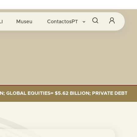
LI
Museu
Contactos
PT
OBAL EQUITIES= $5.62 BILLION; PRIVATE DEBT= $589 