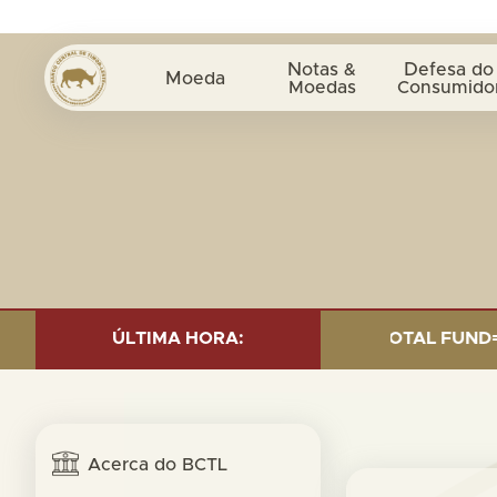
Notas &
Defesa do
Moeda
Moedas
Consumido
D INVESTMENT AS OF 30 SEP. 2025: TOTAL FUND= $18.9
ÚLTIMA HORA:
Acerca do BCTL