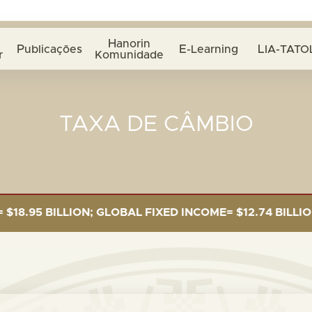
Hanorin
Publicações
E-Learning
LIA-TATO
r
Komunidade
TAXA DE CÂMBIO
5 BILLION; GLOBAL FIXED INCOME= $12.74 BILLION; GL