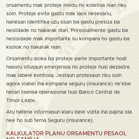
orsamentu mak proteje invidu no koletiva nian riku
soin. Proteje evita gastu mak laos nesesariu,
hanesan identifika uzu osan ba gastu presiza ba
nesiidade no hakarak nian. Prinsipalmente gastu ba
nesisidade mak importante liu kompara ho gastu ba
ksolok no hakarak nian.
Orsamentu aloka ba proteje parte importante hodi
hasoru situsaun emerjensia no proteje husi dezastre
mak labele kontrola. Jestaun protesaun riku soin
agora viabel iha kompana seguru (insurance) ne’ebe
hetan lisensa operasional husi Banco Central de
Timor-Leste.
Atu hatene informasun klaru bele vizita iha pajina ida
nee ho sub tema Seguru (insurance).
KALKULATOR PLANU ORSAMENTU PESAOL