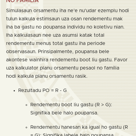
NO FAMÍLIA
Simulasaun orsamentu iha ne’e nu’udar ezemplu hodi
tulun kalkula estimsaun uza osan rendementu mak
iha ba gastu no poupansa individu no koletivu nian.
Iha kalkulasaun nee uza asumsi katak total
rendementu menus total gastu iha periode
observasaun. Prinsipalmente, poupansa bele
akontese wainhira rendementu boot liu gastu. Favor
uza kalkulator planu orsamentu pesaol no família
hodi kalkula planu orsamentu rasik.
Rezultadu PO = R - G
Rendementu boot liu gastu (R > G):
Signifika bele halo poupansa.
Rendementu hanesan ka igual ho gastu (R
= G): Signifika labele halo poupansa,