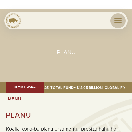
PLANU
T AS OF 30 SEP. 2025: TOTAL FUND= $18.95 BILLION; GLOBAL FIXED INCO
ÚLTIMA HORA:
MENU
PLANU
Koalia kona-ba planu orsamentu, presiza hahú ho