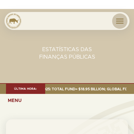
ESTATÍSTICAS DAS
FINANÇAS PÚBLICAS
NT AS OF 30 SEP. 2025: TOTAL FUND= $18.95 BILLION; GLOBAL FIXED INC
ÚLTIMA HORA:
MENU