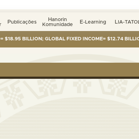
Hanorin
Publicações
E-Learning
LIA-TATO
r
Komunidade
95 BILLION; GLOBAL FIXED INCOME= $12.74 BILLION; G