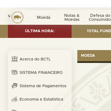
Notas &
Defesa do
Visita nº
0033109
Moeda
Moedas
Consumido
D INVESTMENT AS OF 30 SEP. 2025: TOTAL FUND= $18.
ÚLTIMA HORA:
MOEDA
Acerca do BCTL
SISTEMA FINANCEIRO
Sistema de Pagamentos
Economia e Estatística