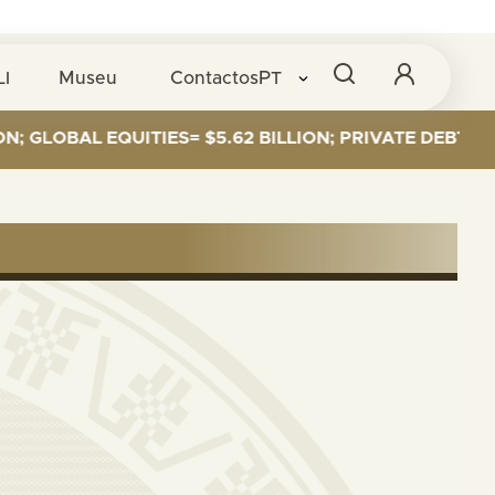
LI
Museu
Contactos
PT
LOBAL EQUITIES= $5.62 BILLION; PRIVATE DEBT= $589 