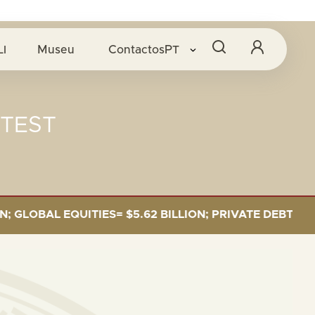
LI
Museu
Contactos
PT
 TEST
OBAL EQUITIES= $5.62 BILLION; PRIVATE DEBT= $589 M