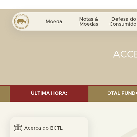
Notas &
Defesa do
Moeda
Moedas
Consumido
ACCE
 INVESTMENT AS OF 30 SEP. 2025: TOTAL FUND= $18.95
ÚLTIMA HORA:
Acerca do BCTL