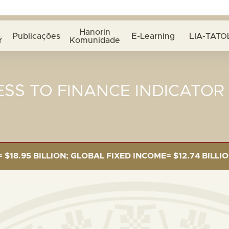
Hanorin
Publicações
E-Learning
LIA-TATO
r
Komunidade
SS TO FINANCE INDICATOR
 BILLION; GLOBAL FIXED INCOME= $12.74 BILLION; GL