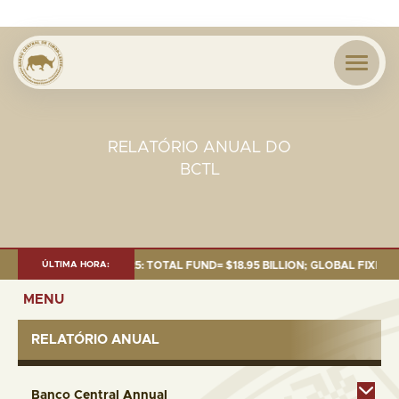
RELATÓRIO ANUAL DO
BCTL
AS OF 30 SEP. 2025: TOTAL FUND= $18.95 BILLION; GLOBAL FIXED INCOM
ÚLTIMA HORA:
MENU
RELATÓRIO ANUAL
Banco Central Annual