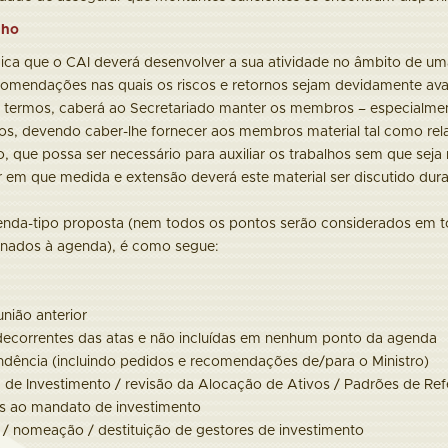
lho
dica que o CAI deverá desenvolver a sua atividade no âmbito de um
comendações nas quais os riscos e retornos sejam devidamente av
s termos, caberá ao Secretariado manter os membros – especialme
os, devendo caber-lhe fornecer aos membros material tal como re
, que possa ser necessário para auxiliar os trabalhos sem que se
em que medida e extensão deverá este material ser discutido dura
enda-tipo proposta (nem todos os pontos serão considerados em to
onados à agenda), é como segue:
união anterior
decorrentes das atas e não incluídas em nenhum ponto da agenda
dência (incluindo pedidos e recomendações de/para o Ministro)
a de Investimento / revisão da Alocação de Ativos / Padrões de Ref
s ao mandato de investimento
 / nomeação / destituição de gestores de investimento