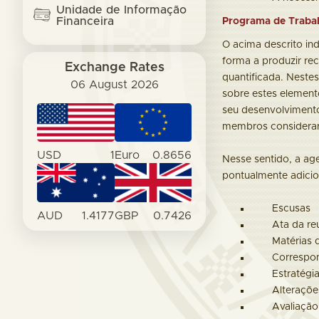
Unidade de Informação
Financeira
Programa de Traba
O acima descrito in
forma a produzir re
Exchange Rates
quantificada. Neste
06 August 2026
sobre estes element
seu desenvolvimento
membros considerar 
USD
1
Euro
0.8656
Nesse sentido, a ag
pontualmente adici
Escusas
AUD
1.4177
GBP
0.7426
Ata da re
Matérias 
Correspon
Estratégi
Alteraçõe
Avaliação