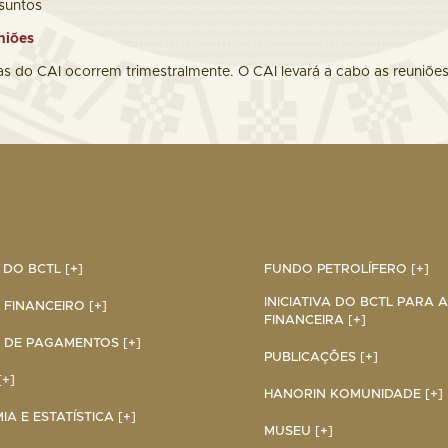
suntos
niões
as do CAI ocorrem trimestralmente. O CAI levará a cabo as reuniões
DO BCTL [+]
FUNDO PETROLÍFERO [+]
INICIATIVA DO BCTL PARA 
 FINANCEIRO [+]
FINANCEIRA [+]
 DE PAGAMENTOS [+]
PUBLICAÇÕES [+]
+]
HANORIN KOMUNIDADE [+]
A E ESTATÍSTICA [+]
MUSEU [+]