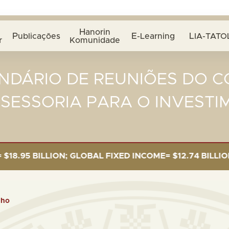
Hanorin
Publicações
E-Learning
LIA-TATO
r
Komunidade
NDÁRIO DE REUNIÕES DO C
SSESSORIA PARA O INVESTI
ILLION; GLOBAL FIXED INCOME= $12.74 BILLION; GLOBA
lho