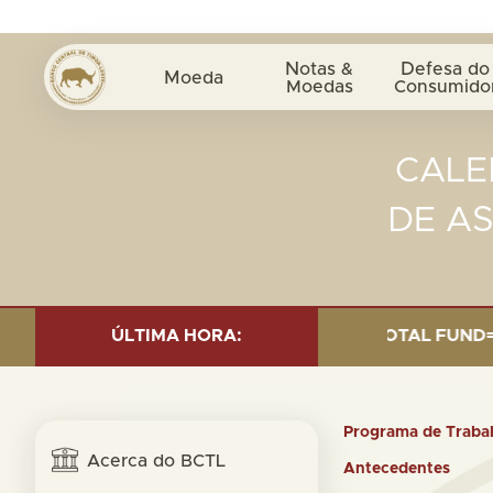
Notas &
Defesa do
Moeda
Moedas
Consumido
CALE
DE A
NVESTMENT AS OF 30 SEP. 2025: TOTAL FUND= $18.95 B
ÚLTIMA HORA:
Programa de Traba
Acerca do BCTL
Antecedentes