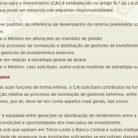
ia para o Investimento (CAI) é estabelecido no artigo 16.º da Lei d
, que pode ser resumido nas seguintes responsabilidades:
er padrões de referência de desempenho do retorno pretendido sob
os
r o Ministro em alterações ao mandato de gestão
r no processo de nomeação e destituição de gestores de investimen
s gestores de investimentos externos
r em relação à estratégia global de global
r o Ministro, caso solicitado, sobre outras matérias de estratégia 
mplas
s suas funções de forma efetiva, o CAI solicitará contributos na f
mação relativa ao processo de nomeação de gestores externos, entre
omo, por lei, deve ter em conta aspetos mais gerais, tais como:
 a equidade entre gerações na distribuição de rendimentos entre a 
 condições e oportunidades dos mercados de investimento.
s sob que operam em Timor-Leste o Banco Central e outras institui
dade de assegurar que montantes suficientes se encontram disponív