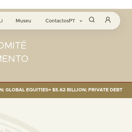
LI
Museu
Contactos
PT
OMITÉ
MENTO
L EQUITIES= $5.62 BILLION; PRIVATE DEBT= $589 MIL