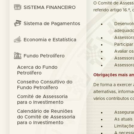
O Comité de Assessor
SISTEMA FINANCEIRO
referido artigo 16.º
Sistema de Pagamentos
Desenvolv
adequad
Assessora
Economia e Estatística
Participa
Avaliar o
Fundo Petrolífero
Assessora
Assessora
Acerca do Fundo
Petrolífero
Obrigações mais a
Conselho Consultivo do
De forma a exercer a
Fundo Petrolífero
alternativas, infor
Comité de Assessoria
vários contributos c
para o Investimento
Calendário de Reuniões
Assegurar
do Comité de Assessoria
As atuais
para o Investimento
Limitaçõe
A necessi