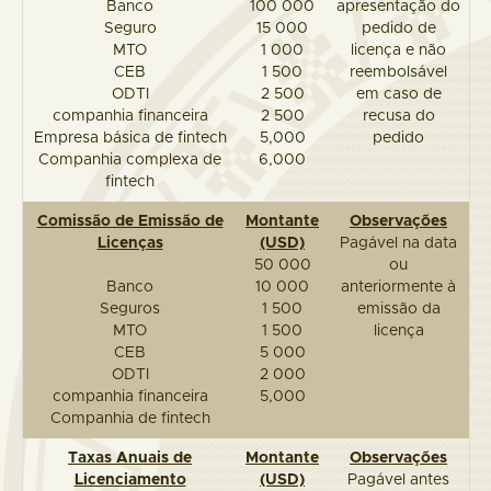
Banco
100 000
apresentação do
Seguro
15 000
pedido de
MTO
1 000
licença e não
CEB
1 500
reembolsável
ODTI
2 500
em caso de
companhia financeira
2 500
recusa do
Empresa básica de fintech
5,000
pedido
Companhia complexa de
6,000
fintech
Comissão de Emissão de
Montante
Observações
Licenças
(USD)
Pagável na data
50 000
ou
Banco
10 000
anteriormente à
Seguros
1 500
emissão da
MTO
1 500
licença
CEB
5 000
ODTI
2 000
companhia financeira
5,000
Companhia de fintech
Taxas Anuais de
Montante
Observações
Licenciamento
(USD)
Pagável antes