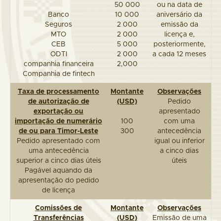
50 000
ou na data de
Banco
10 000
aniversário da
Seguros
2 000
emissão da
MTO
2 000
licença e,
CEB
5 000
posteriormente,
ODTI
2 000
a cada 12 meses
companhia financeira
2,000
Companhia de fintech
Taxa de processamento
Montante
Observações
de autorização de
(USD)
Pedido
exportação ou
apresentado
importação de numerário
100
com uma
de ou para Timor-Leste
300
antecedência
Pedido apresentado com
igual ou inferior
uma antecedência
a cinco dias
superior a cinco dias úteis
úteis
Pagável aquando da
apresentação do pedido
de licença
Comissões de
Montante
Observações
Transferências
(USD)
Emissão de uma