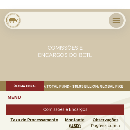
COMISSÕES E
ENCARGOS DO BCTL
AS OF 30 SEP. 2025: TOTAL FUND= $18.95 BILLION; GLOBAL FIXED INCOM
ÚLTIMA HORA:
MENU
Comissões e Encargos
Taxa de Processamento
Montante
Observações
(USD)
Pagável com a