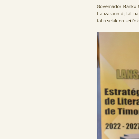
Governadór Banku Se
tranzasaun dijitál i
fatin seluk no sei fo