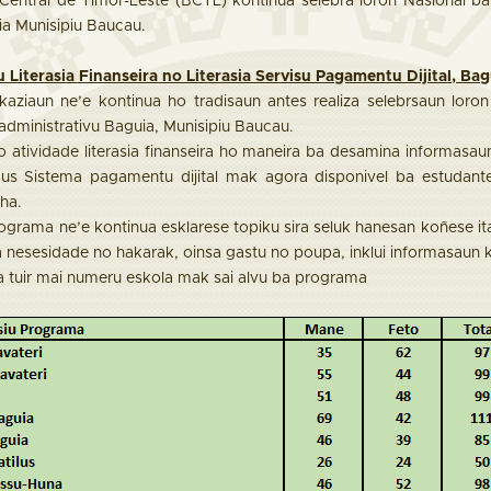
entral de Timor-Leste (BCTL) kontinua selebra loron Nasional ba
ia Munisipiu Baucau.
 Literasia Finanseira no Literasia Servisu Pagamentu Dijital, Ba
kaziaun ne’e kontinua ho tradisaun antes realiza selebrsaun loro
administrativu Baguia, Munisipiu Baucau.
o atividade literasia finanseira ho maneira ba desamina informasau
odus Sistema pagamentu dijital mak agora disponivel ba estudant
ha.
ograma ne’e kontinua esklarese topiku sira seluk hanesan koñese ita 
a nesesidade no hakarak, oinsa gastu no poupa, inklui informasaun 
 tuir mai numeru eskola mak sai alvu ba programa