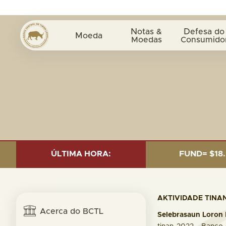
Notas &
Defesa do
Moeda
Moedas
Consumido
 OF 30 SEP. 2025: TOTAL FUND= $18.95 BILLION; GLOB
ÚLTIMA HORA:
AKTIVIDADE TINA
Acerca do BCTL
Selebrasaun Loron 