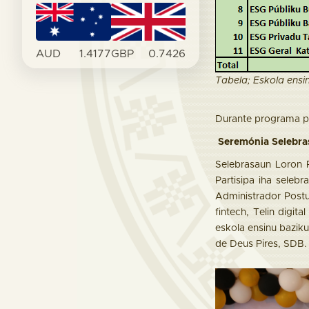
AUD
1.4177
GBP
0.7426
Tabela; Eskola ensin
Durante programa pr
Seremónia Selebra
Selebrasaun Loron 
Partisipa iha seleb
Administrador Postu
fintech, Telin digi
eskola ensinu baziku
de Deus Pires, SDB.