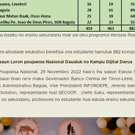
u baziku no ensinu sekundariu mak sai alvu programa literasia finan
e-atividade edukativu benefisia ona estudante hamutuk 882 kompo
saun Loron poupansa Nasional Daualuk no Kampu Dijital Darua
Poupansa Nasionál, 29 Novembro 2022 hala’o iha salaun Eskola 
rasaun tinan ne’e maka Governador Banco Central de Timor-Leste,
 Administrativu Baguia, Vise Prenzidenti INFORDEPE, Jerente ban
tal Solution, reprezentante husi SECOOP, chefe Suku, representan
 no sekundariu, profesores no estudante husi eskola ensinu sekunda