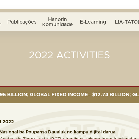
Hanorin
Publicações
E-Learning
LIA-TATO
r
Komunidade
2022 ACTIVITIES
AL FIXED INCOME= $12.74 BILLION; GLOBAL EQUITIES= 
N 2022
Nasional ba Poupansa Daualuk no kampu dijital darua