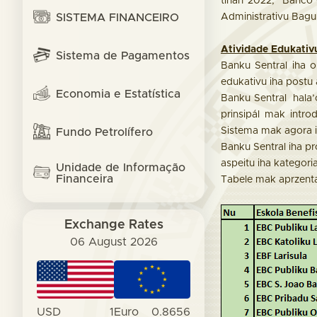
tinan 2022, Banco C
SISTEMA FINANCEIRO
Administrativu Bagu
Atividade Edukativu
Sistema de Pagamentos
Banku Sentral iha o
edukativu iha postu 
Economia e Estatística
Banku Sentral hala’
prinsipál mak intr
Sistema mak agora i
Fundo Petrolífero
Banku Sentral iha pr
aspeitu iha kategori
Unidade de Informação
Financeira
Tabele mak aprzenta
Exchange Rates
06 August 2026
USD
1
Euro
0.8656