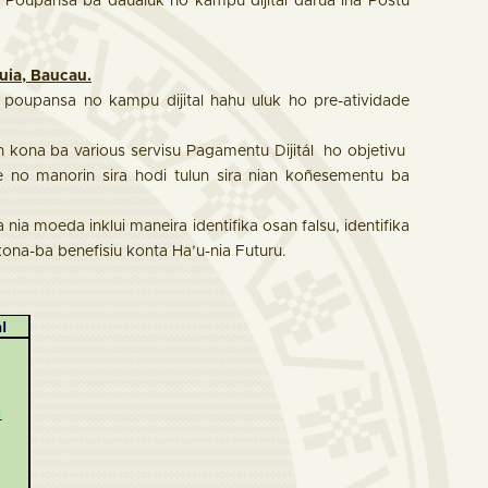
 Poupansa ba daualuk no kampu dijital darua iha Postu
guia, Baucau.
n poupansa no kampu dijital hahu uluk ho pre-atividade
n kona ba various servisu Pagamentu Dijitál ho objetivu
e no manorin sira hodi tulun sira nian koñesementu ba
nia moeda inklui maneira identifika osan falsu, identifika
kona-ba benefisiu konta Ha’u-nia Futuru.