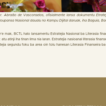
r. Abra
ão de Vasconselos, ofisialmente lansa dokumentu Etratej
oupansa Nasional daualu no Kampu Dijital daruak, iha Baguia, Ba
’e mak, BCTL halo lansamentu Estratejia Nasional ba Literasia fina
tu atinji iha tinan lima nia laran. Estratejia nasioanal literasia fina
tejia segundu foku ba area oin tolu hanesan Literasia Finanseira b