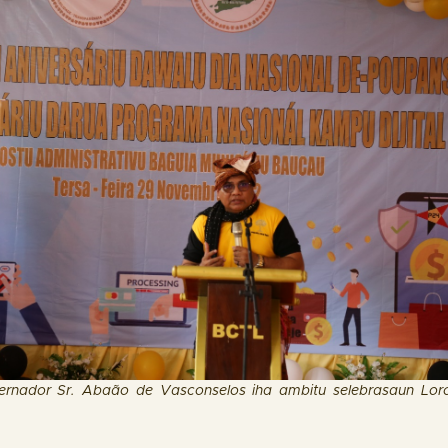
ernador Sr. Aba
ã
o de Vasconselos iha ambitu selebrasaun Lor