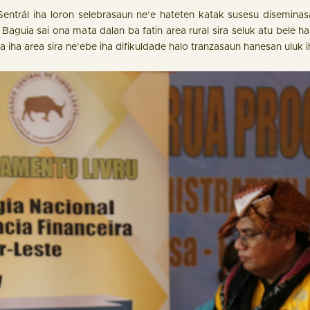
ntrál iha loron selebrasaun ne’e hateten katak susesu diseminas
ha Baguia sai ona mata dalan ba fatin area rural sira seluk atu bele 
ka iha area sira ne’ebe iha difikuldade halo tranzasaun hanesan uluk 