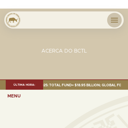
ACERCA DO BCTL
T AS OF 30 SEP. 2025: TOTAL FUND= $18.95 BILLION; GLOBAL FIXED INC
ÚLTIMA HORA:
MENU