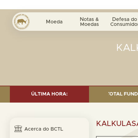
Notas &
Defesa do
Moeda
Moedas
Consumido
KAL
D INVESTMENT AS OF 30 SEP. 2025: TOTAL FUND= $18.9
ÚLTIMA HORA:
KALKULASA
Acerca do BCTL