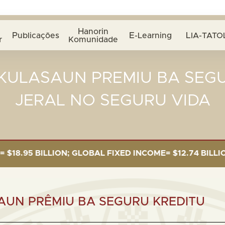
Hanorin
Publicações
E-Learning
LIA-TATO
r
Komunidade
KULASAUN PREMIU BA SEG
JERAL NO SEGURU VIDA
5 BILLION; GLOBAL FIXED INCOME= $12.74 BILLION; GL
UN PRÊMIU BA SEGURU KREDITU