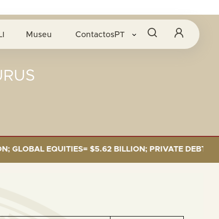
LI
Museu
Contactos
PT
URUS
OBAL EQUITIES= $5.62 BILLION; PRIVATE DEBT= $589 