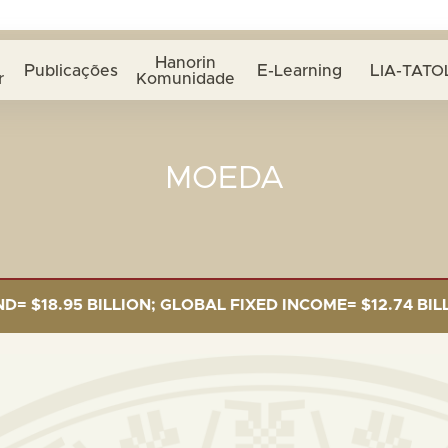
Hanorin
Publicações
E-Learning
LIA-TATO
r
Komunidade
MOEDA
.95 BILLION; GLOBAL FIXED INCOME= $12.74 BILLION; 