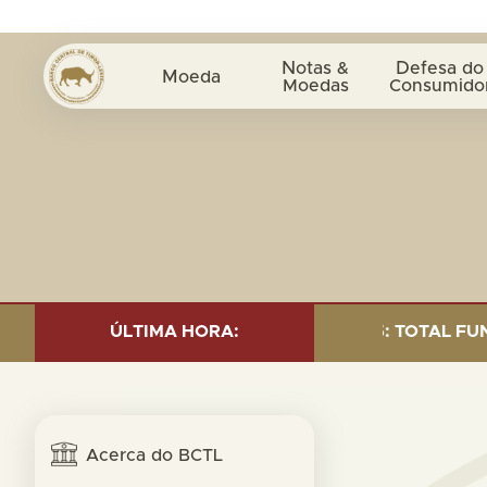
Notas &
Defesa do
Moeda
Moedas
Consumido
ND INVESTMENT AS OF 30 SEP. 2025: TOTAL FUND= $18
ÚLTIMA HORA:
Acerca do BCTL