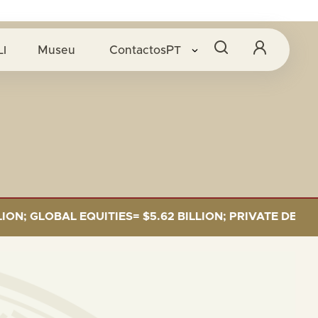
LI
Museu
Contactos
PT
GLOBAL EQUITIES= $5.62 BILLION; PRIVATE DEBT= $589