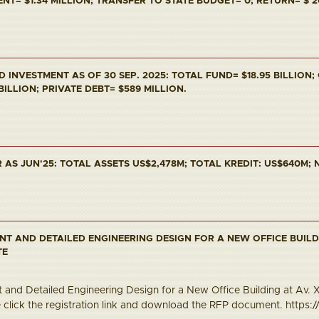
T= $1.34 MILLION; TRANSFER TO STATE BUDGET= 0; RETURN= $ 2
INVESTMENT AS OF 30 SEP. 2025: TOTAL FUND= $18.95 BILLION;
 BILLION; PRIVATE DEBT= $589 MILLION.
AS JUN'25: TOTAL ASSETS US$2,478M; TOTAL KREDIT: US$640M; N
NT AND DETAILED ENGINEERING DESIGN FOR A NEW OFFICE BUILD
TE
and Detailed Engineering Design for a New Office Building at Av. Xa
e click the registration link and download the RFP document. https://