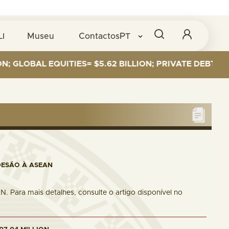
LI
Museu
Contactos
PT
L EQUITIES= $5.62 BILLION; PRIVATE DEBT= $589 MILL
DESÃO À ASEAN
. Para mais detalhes, consulte o artigo disponível no