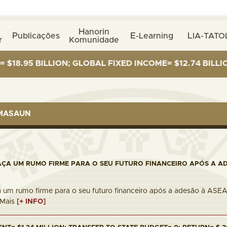
Hanorin
Publicações
E-Learning
LIA-TATO
r
Komunidade
ILLION; GLOBAL FIXED INCOME= $12.74 BILLION; GLOBA
RMASAUN
AÇA UM RUMO FIRME PARA O SEU FUTURO FINANCEIRO APÓS A A
 um rumo firme para o seu futuro financeiro após a adesão à ASEAN
r Mais
[+ INFO]