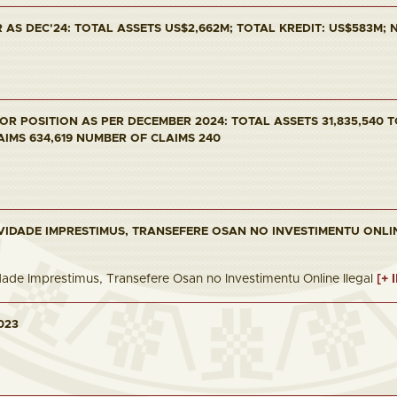
AS DEC'24: TOTAL ASSETS US$2,662M; TOTAL KREDIT: US$583M; NP
R POSITION AS PER DECEMBER 2024: TOTAL ASSETS 31,835,540 T
AIMS 634,619 NUMBER OF CLAIMS 240
VIDADE IMPRESTIMUS, TRANSEFERE OSAN NO INVESTIMENTU ONLI
dade Imprestimus, Transefere Osan no Investimentu Online Ilegal
[+ 
023