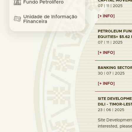
CAPITAL MOVEMEN
Fundo Petrolífero
07 | 11 | 2025
[+ INFO]
Unidade de Informação
Financeira
PETROLEUM FUND 
EQUITIES= $5.62
07 | 11 | 2025
[+ INFO]
BANKING SECTOR 
30 | 07 | 2025
[+ INFO]
SITE DEVELOPME
DILI - TIMOR-LES
23 | 06 | 2025
Site Development 
interested, pleas