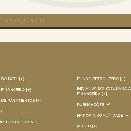
5
|
6
|
7
|
8
|
9
|
10
DO BCTL [+]
FUNDO PETROLÍFERO [+]
INICIATIVA DO BCTL PARA 
 FINANCEIRO [+]
FINANCEIRA [+]
 DE PAGAMENTOS [+]
PUBLICAÇÕES [+]
+]
HANORIN KOMUNIDADE [+]
A E ESTATÍSTICA [+]
MUSEU [+]