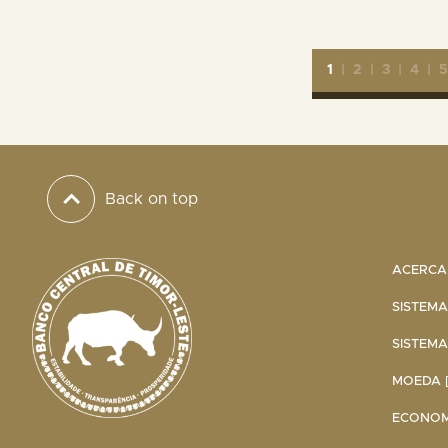
1
|
2
|
3
|
4
|
Back on top
ACERCA 
SISTEMA
SISTEMA
MOEDA [
ECONOMI