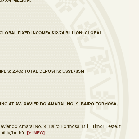
07.04 MILLION.
 GLOBAL FIXED INCOME= $12.74 BILLION; GLOBAL
PL'S: 2.4%; TOTAL DEPOSITS: US$1,735M
ING AT AV. XAVIER DO AMARAL NO. 9, BAIRO FORMOSA,
vier do Amaral No. 9, Bairo Formosa, Dili - Timor-Leste.If
bit.ly/bctlrfq
[+ INFO]