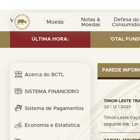
Notas &
Defesa do
Visita nº
0033830
Moeda
Moedas
Consumido
VESTMENT AS OF 30 SEP. 2025: TOTAL FUND= $18.95 B
ÚLTIMA HORA:
PAREDE INFO
Acerca do BCTL
SISTEMA FINANCEIRO
TIMOR-LESTE TR
02 | 12 | 2025
Sistema de Pagamentos
Timor-Leste traça
seguinte link: Le
Economia e Estatística