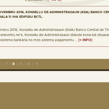
OVEMBRU 2016, KONSELLU DE-ADMINISTRASAUN (KDA) BANCO CEN
ALA’O IHA EDIFISIU BCTL.
embru 2016, Konsellu de-Administrasaun (KdA) Banco Central de Tim
a enkontru ne’e, Konsellu de-Administrasaun diskute kona-bá situa
sistema bankária no mós sistema pagamentu ...
[+ INFO]
6
|
7
|
8
|
9
|
10
|
11