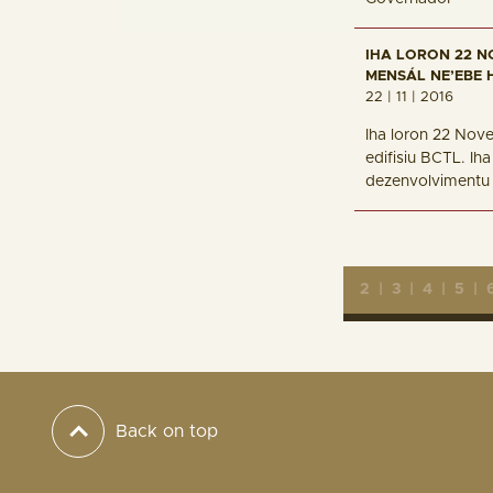
IHA LORON 22 N
MENSÁL NE’EBE H
22 | 11 | 2016
Iha loron 22 Nov
edifisiu BCTL. Ih
dezenvolvimentu 
2
|
3
|
4
|
5
|
Back on top