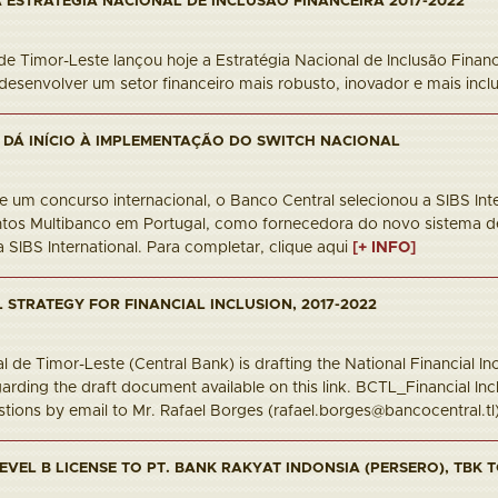
ESTRATÉGIA NACIONAL DE INCLUSÃO FINANCEIRA 2017-2022
e Timor-Leste lançou hoje a Estratégia Nacional de Inclusão Finance
esenvolver um setor financeiro mais robusto, inovador e mais incl
DÁ INÍCIO À IMPLEMENTAÇÃO DO SWITCH NACIONAL
 um concurso internacional, o Banco Central selecionou a SIBS In
os Multibanco em Portugal, como fornecedora do novo sistema de
 SIBS International. Para completar, clique aqui
[+ INFO]
 STRATEGY FOR FINANCIAL INCLUSION, 2017-2022
 de Timor-Leste (Central Bank) is drafting the National Financial I
arding the draft document available on this link. BCTL_Financial I
tions by email to Mr. Rafael Borges (rafael.borges@bancocentral.tl) 
EVEL B LICENSE TO PT. BANK RAKYAT INDONSIA (PERSERO), TBK 