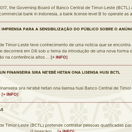
017, the Governing Board of Banco Central de Timor-Leste (BCTL) a
commercial bank in Indonesia, a bank license level B to operate as a
IMPRENSA PARA A SENSIBILIZAÇÃO DO PÚBLICO SOBRE O ANÚNC
de Timor-Leste teve conhecimento de uma notícia que se encontra a 
 decorrerá em Díli sob o tema da introdução de uma nova forma de 
ão na conferência altos ...
[+ INFO]
AUN FINANSEIRA SIRA NE’EBÉ HETAN ONA LISENSA HUSI BCTL
n finanseira sira ne’ebé hetan ona lisensa husi Banco Central de Tim
e
[+ INFO]
AS
de Timor-Leste (BCTL) pretende contratar pessoas qualificadas par
r (1 posição) ...
[+ INFO]