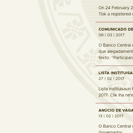
On 24 February 2
Tbk a registered 
COMUNICADO DE 
06 | 03 | 2017
O Banco Central 
que alegadamente
texto: “Participar
LISTA INSTITUIS
27 | 02 | 2017
Lista instituisau
2017. Clik iha ne'
ANÚCIO DE VAG
13 | 02 | 2017
O Banco Central 
Governado