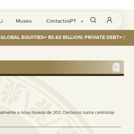
LI
Museu
Contactos
PT
EQUITIES= $5.62 BILLION; PRIVATE DEBT= $589 MILLI
oficialmente a nova moeda de 200 Centavos numa cerimônia