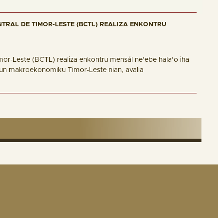
TRAL DE TIMOR-LESTE (BCTL) REALIZA ENKONTRU
or-Leste (BCTL) realiza enkontru mensál ne’ebe hala’o iha
saun makroekonomiku Timor-Leste nian, avalia