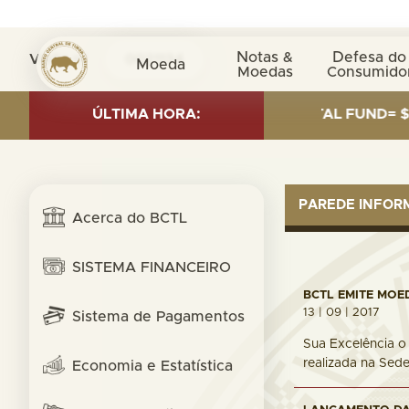
Notas &
Defesa do
Visita nº
0021134
Moeda
Moedas
Consumido
ESTMENT AS OF 30 SEP. 2025: TOTAL FUND= $18.95 BIL
ÚLTIMA HORA:
PAREDE INFO
Acerca do BCTL
SISTEMA FINANCEIRO
BCTL EMITE MOE
13 | 09 | 2017
Sistema de Pagamentos
Sua Excelência o
realizada na Sede
Economia e Estatística