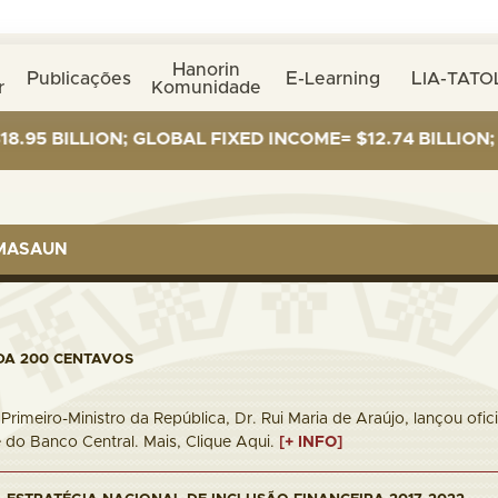
Hanorin
Publicações
E-Learning
LIA-TATO
r
Komunidade
LION; GLOBAL FIXED INCOME= $12.74 BILLION; GLOBAL 
RMASAUN
DA 200 CENTAVOS
 Primeiro-Ministro da República, Dr. Rui Maria de Araújo, lançou 
 do Banco Central. Mais, Clique Aqui.
[+ INFO]