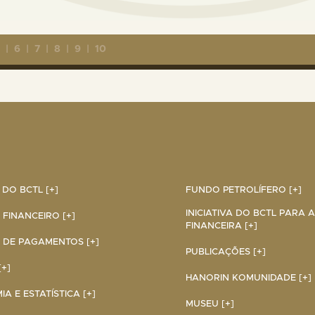
5
|
6
|
7
|
8
|
9
|
10
DO BCTL [+]
FUNDO PETROLÍFERO [+]
INICIATIVA DO BCTL PARA 
 FINANCEIRO [+]
FINANCEIRA [+]
 DE PAGAMENTOS [+]
PUBLICAÇÕES [+]
+]
HANORIN KOMUNIDADE [+]
A E ESTATÍSTICA [+]
MUSEU [+]