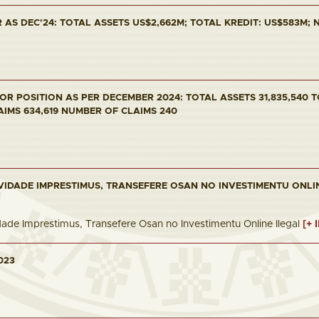
AS DEC'24: TOTAL ASSETS US$2,662M; TOTAL KREDIT: US$583M; NP
R POSITION AS PER DECEMBER 2024: TOTAL ASSETS 31,835,540 T
AIMS 634,619 NUMBER OF CLAIMS 240
VIDADE IMPRESTIMUS, TRANSEFERE OSAN NO INVESTIMENTU ONLI
dade Imprestimus, Transefere Osan no Investimentu Online Ilegal
[+ 
023