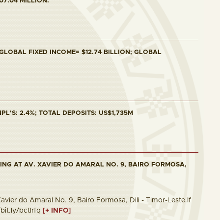
07.04 MILLION.
 GLOBAL FIXED INCOME= $12.74 BILLION; GLOBAL
PL'S: 2.4%; TOTAL DEPOSITS: US$1,735M
ING AT AV. XAVIER DO AMARAL NO. 9, BAIRO FORMOSA,
vier do Amaral No. 9, Bairo Formosa, Dili - Timor-Leste.If
bit.ly/bctlrfq
[+ INFO]