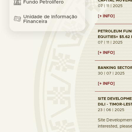
CAPITAL MOVEMEN
Fundo Petrolífero
07 | 11 | 2025
[+ INFO]
Unidade de Informação
Financeira
PETROLEUM FUND 
EQUITIES= $5.62
07 | 11 | 2025
[+ INFO]
BANKING SECTOR 
30 | 07 | 2025
[+ INFO]
SITE DEVELOPME
DILI - TIMOR-LES
23 | 06 | 2025
Site Development 
interested, pleas