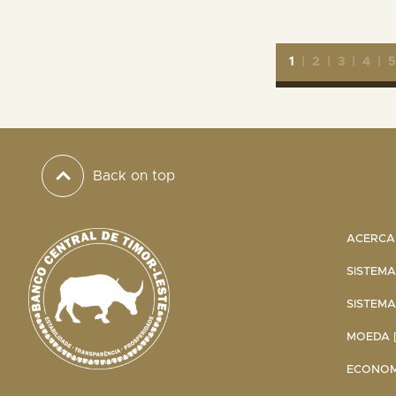
1
|
2
|
3
|
4
|
Back on top
ACERCA 
SISTEMA
SISTEMA
MOEDA [
ECONOMI