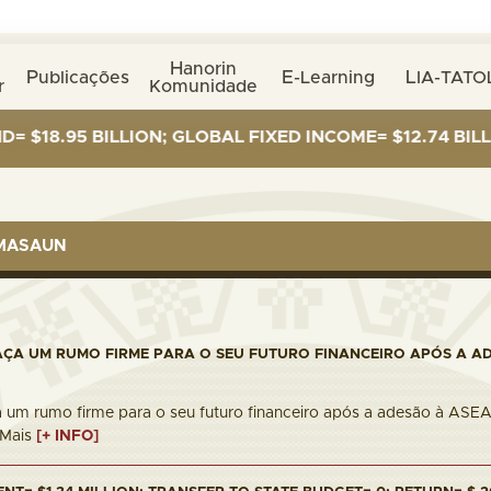
Hanorin
Publicações
E-Learning
LIA-TATO
r
Komunidade
5 BILLION; GLOBAL FIXED INCOME= $12.74 BILLION; GL
RMASAUN
AÇA UM RUMO FIRME PARA O SEU FUTURO FINANCEIRO APÓS A A
 um rumo firme para o seu futuro financeiro após a adesão à ASEAN
r Mais
[+ INFO]