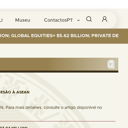
LI
Museu
Contactos
PT
OBAL EQUITIES= $5.62 BILLION; PRIVATE DEBT= $589 M
DESÃO À ASEAN
. Para mais detalhes, consulte o artigo disponível no