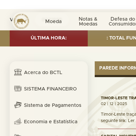
Notas &
Defesa do
Visita nº
0031695
Moeda
Moedas
Consumido
 INVESTMENT AS OF 30 SEP. 2025: TOTAL FUND= $18.9
ÚLTIMA HORA:
PAREDE INFO
Acerca do BCTL
SISTEMA FINANCEIRO
TIMOR-LESTE TR
02 | 12 | 2025
Sistema de Pagamentos
Timor-Leste traça
seguinte link: Le
Economia e Estatística