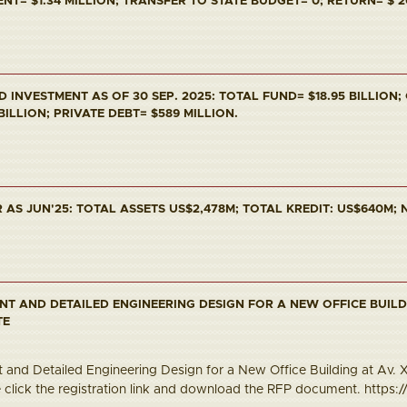
T= $1.34 MILLION; TRANSFER TO STATE BUDGET= 0; RETURN= $ 2
INVESTMENT AS OF 30 SEP. 2025: TOTAL FUND= $18.95 BILLION;
 BILLION; PRIVATE DEBT= $589 MILLION.
AS JUN'25: TOTAL ASSETS US$2,478M; TOTAL KREDIT: US$640M; N
NT AND DETAILED ENGINEERING DESIGN FOR A NEW OFFICE BUILD
TE
and Detailed Engineering Design for a New Office Building at Av. Xa
e click the registration link and download the RFP document. https://