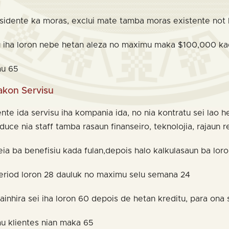
sidente ka moras, exclui mate tamba moras existente not la
u iha loron nebe hetan aleza no maximu maka $100,000 kad
mu 65
kon Servisu
ente ida servisu iha kompania ida, no nia kontratu sei lao
uce nia staff tamba rasaun finanseiro, teknolojia, rajaun re
eia ba benefisiu kada fulan,depois halo kalkulasaun ba lor
period loron 28 dauluk no maximu selu semana 24
wainhira sei iha loron 60 depois de hetan kreditu, para ona 
u klientes nian maka 65