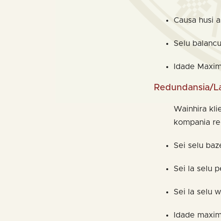
Causa husi a
Selu balanc
Idade Maxi
Redundansia/La
Wainhira kli
kompania red
Sei selu baz
Sei la selu 
Sei la selu 
Idade maxim