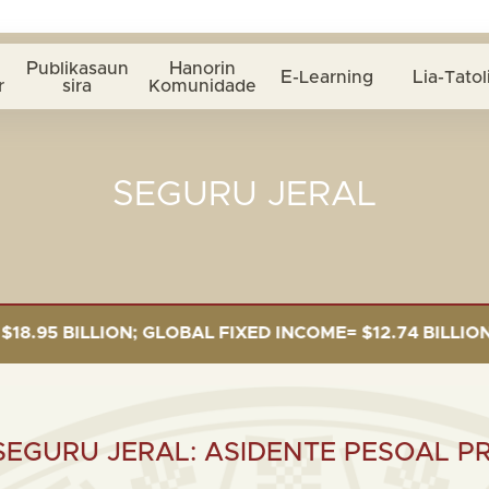
Publikasaun
Hanorin
E-Learning
Lia-Tatol
r
sira
Komunidade
SEGURU JERAL
LLION; GLOBAL FIXED INCOME= $12.74 BILLION; GLOBAL
EGURU JERAL: ASIDENTE PESOAL P