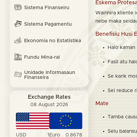
Eskema Protesa
Sistema Finanseiru
Wainhira kliente i
nebe maka seidau
Sistema Pagamentu
Benefisiu Husi
Ekonomia no Estatístika
Halo kaman p
Fundu Mina-rai
Fasil atu ha
Unidade Informasaun
Se karik mos
Finanseira
Sei reduce 
Exchange Rates
Mate
08 August 2026
Tamba causa 
Selu balansu
USD
1
Euro
0.8678