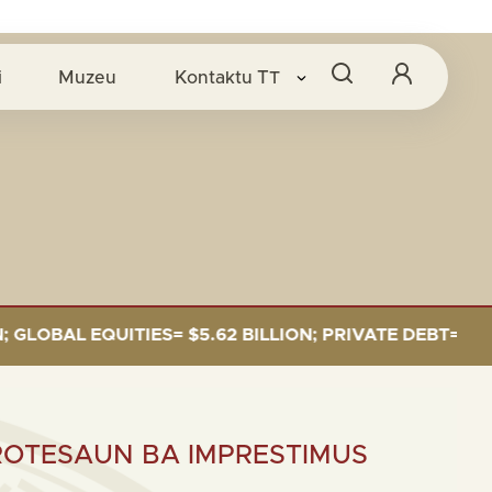
i
Muzeu
Kontaktu
TT
 EQUITIES= $5.62 BILLION; PRIVATE DEBT= $589 MILLI
ROTESAUN BA IMPRESTIMUS