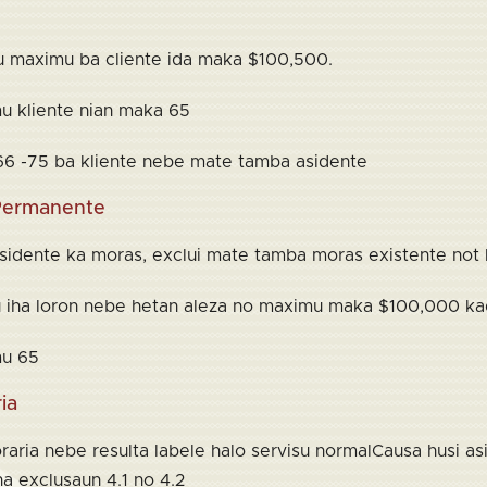
tu maximu ba cliente ida maka $100,500.
u kliente nian maka 65
 66 -75 ba kliente nebe mate tamba asidente
 Permanente
sidente ka moras, exclui mate tamba moras existente not la
u iha loron nebe hetan aleza no maximu maka $100,000 kad
mu 65
ia
aria nebe resulta labele halo servisu normalCausa husi a
iha exclusaun 4.1 no 4.2