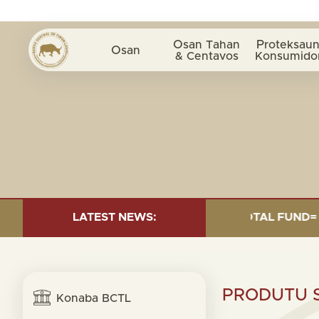
Osan Tahan
Proteksaun
Osan
& Centavos
Konsumido
ESTMENT AS OF 30 SEP. 2025: TOTAL FUND= $18.95 BI
LATEST NEWS:
PRODUTU S
Konaba BCTL