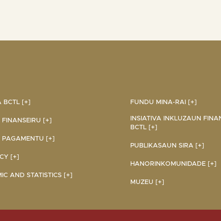
BCTL [+]
FUNDU MINA-RAI [+]
INSIATIVA INKLUZAUN FINA
 FINANSEIRU [+]
BCTL [+]
 PAGAMENTU [+]
PUBLIKASAUN SIRA [+]
Y [+]
HANORINKOMUNIDADE [+]
C AND STATISTICS [+]
MUZEU [+]