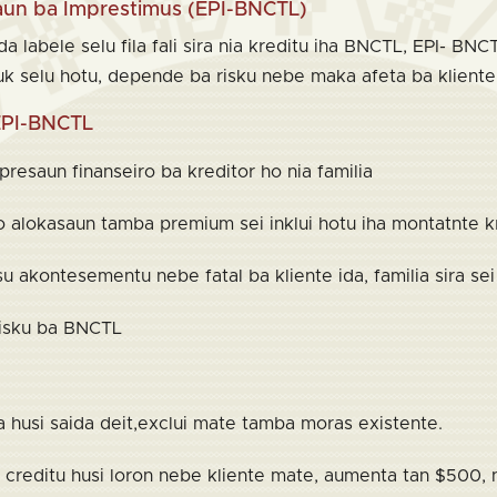
un ba Imprestimus (EPI-BNCTL)
da labele selu fila fali sira nia kreditu iha BNCTL, EPI- BNCT
k selu hotu, depende ba risku nebe maka afeta ba kliente
 EPI-BNCTL
resaun finanseiro ba kreditor ho nia familia
lo alokasaun tamba premium sei inklui hotu iha montatnte k
u akontesementu nebe fatal ba kliente ida, familia sira sei
risku ba BNCTL
husi saida deit,exclui mate tamba moras existente.
 creditu husi loron nebe kliente mate, aumenta tan $500, 