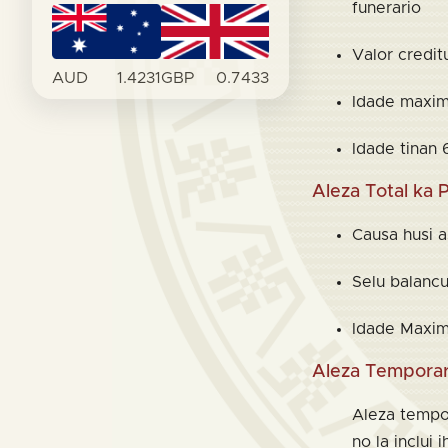
funerario
Valor credi
AUD
1.4231
GBP
0.7433
Idade maxim
Idade tinan
Aleza Total ka
Causa husi a
Selu balanc
Idade Maxi
Aleza Temporar
Aleza tempor
no la inclui 