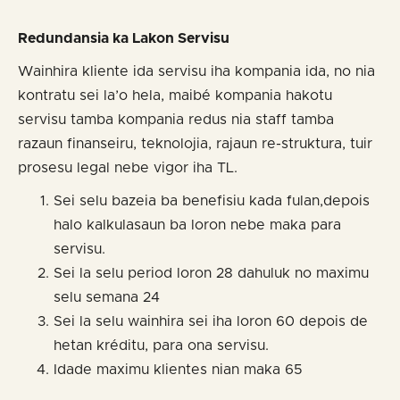
Redundansia
ka
Lakon Servisu
Wainhira kliente ida servisu iha kompania ida, no nia
kontratu sei la’o hela, maibé kompania hakotu
servisu tamba kompania redus nia staff tamba
razaun finanseiru, teknolojia, rajaun re-struktura, tuir
prosesu legal nebe vigor iha TL.
Sei selu bazeia ba benefisiu kada fulan,depois
halo kalkulasaun ba loron nebe maka para
servisu.
Sei la selu period loron 28 dahuluk no maximu
selu semana 24
Sei la selu wainhira sei iha loron 60 depois de
hetan kréditu, para ona servisu.
Idade maximu klientes nian maka 65