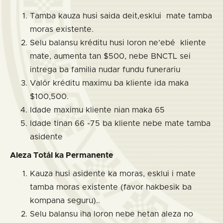
Tamba kauza husi saida deit,esklui mate tamba
moras existente.
Selu balansu kréditu husi loron ne’ebé kliente
mate, aumenta tan $500, nebe BNCTL sei
intrega ba familia nudar fundu funerariu
Valór kréditu maximu ba kliente ida maka
$100,500.
Idade maximu kliente nian maka 65
Idade tinan 66 -75 ba kliente nebe mate tamba
asidente
Aleza
Totál
ka Permanente
Kauza husi asidente ka moras, esklui i mate
tamba moras existente (favor hakbesik ba
kompana seguru)..
Selu balansu iha loron nebe hetan aleza no