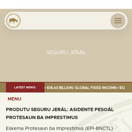
SEGURU JERAL
E 2026:TOTAL FUND= $18.43 BILLION; GLOBAL FIXED INCOME= $12.54 BILL
LATEST NEWS:
MENU
PRODUTU SEGURU
JERÁL
: ASIDENTE
PESOÁL
PROTESAUN BA IMPRESTIMUS
Eskema Protesaun ba Imprestimus (EPI-BNCTL)