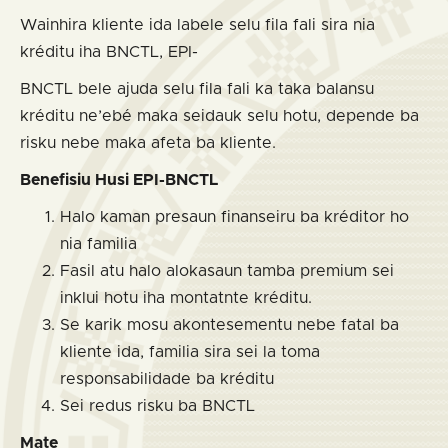
Wainhira kliente ida labele selu fila fali sira nia
kréditu iha BNCTL, EPI-
BNCTL bele ajuda selu fila fali ka taka balansu
kréditu ne’ebé maka seidauk selu hotu, depende ba
risku nebe maka afeta ba kliente.
Benefisiu Husi EPI-BNCTL
Halo kaman presaun finanseiru ba kréditor ho
nia familia
Fasil atu halo alokasaun tamba premium sei
inklui hotu iha montatnte kréditu.
Se karik mosu akontesementu nebe fatal ba
kliente ida, familia sira sei la toma
responsabilidade ba kréditu
Sei redus risku ba BNCTL
Mate