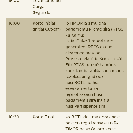
15:00
Levantamentu
Carga
Segundu
16:00
Korte Inisiál
R-TIMOR la simu ona
(Initial Cut-off)
pagamentu kliente sira (RTGS
ka Karga).
Initial Cut-off reports are
generated. RTGS queue
clearance may be
Prosesa relatóriu Korte Inisiál.
Fila RTGS ne'ebé hamóos
karik tamba aplikasaun meius
rezolusaun gridlock
husi BCTL no husi
esvaziamentu ka
repriotizasaun husi
pagamentu sira iha fila
husi Partisipante sira.
16:30
Korte Final
so BCTL deit mak oras ne'e
bele entrega transasaun R-
TiMOR ba valór loron ne'e