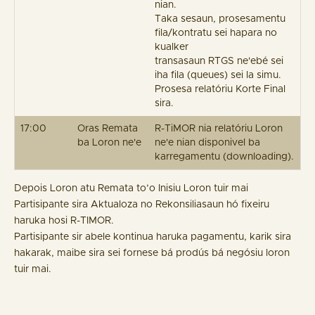
nian.
Taka sesaun, prosesamentu
fila/kontratu sei hapara no
kualker
transasaun RTGS ne'ebé sei
iha fila (queues) sei la simu.
Prosesa relatóriu Korte Final
sira.
17:00
Oras Remata
R-TiMOR nia relatóriu Loron
ba Loron ne'e
ne'e nian disponivel ba
karregamentu (downloading).
Depois Loron atu Remata to’o Inisiu Loron tuir mai
Partisipante sira Aktualoza no Rekonsiliasaun hó fixeiru
haruka hosi R-TIMOR.
Partisipante sir abele kontinua haruka pagamentu, karik sira
hakarak, maibe sira sei fornese bá prodús bá negósiu loron
tuir mai.