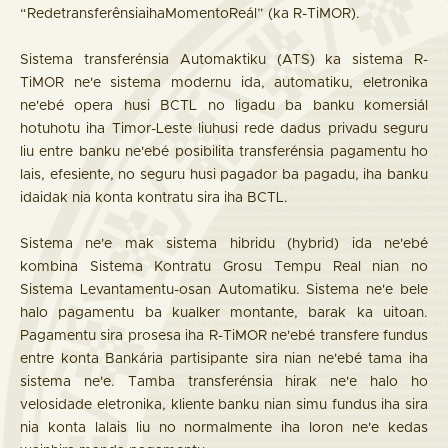
“RedetransferênsiaihaMomentoReál” (ka R-TiMOR).
Sistema transferénsia Automaktiku (ATS) ka sistema R-
TiMOR ne'e sistema modernu ida, automatiku, eletronika
ne'ebé opera husi BCTL no ligadu ba banku komersiál
hotuhotu iha Timor-Leste liuhusi rede dadus privadu seguru
liu entre banku ne'ebé posibilita transferénsia pagamentu ho
lais, efesiente, no seguru husi pagador ba pagadu, iha banku
idaidak nia konta kontratu sira iha BCTL.
Sistema ne'e mak sistema hibridu (hybrid) ida ne'ebé
kombina Sistema Kontratu Grosu Tempu Real nian no
Sistema Levantamentu-osan Automatiku. Sistema ne'e bele
halo pagamentu ba kualker montante, barak ka uitoan.
Pagamentu sira prosesa iha R-TiMOR ne'ebé transfere fundus
entre konta Bankária partisipante sira nian ne'ebé tama iha
sistema ne'e. Tamba transferénsia hirak ne'e halo ho
velosidade eletronika, kliente banku nian simu fundus iha sira
nia konta lalais liu no normalmente iha loron ne'e kedas