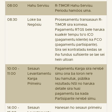
08:00
Hahu Servisu
R-TIMOR Hahu-Servisu.
Periodu hamóos uma.
08:30
Loke ba
Prosesamentu transasaun R-
Negósiu
TiMOR sira komesa.
Pagamentu RTGS bele haruka
kualkér tempu to'o ICO
(pagamentu kliente) ka FCO
(pagamentu partisipante).
Sira sei kontratadu kedas se
iha fundus sufisiente se lae sei
hein uitoan
10:00 -
Sesaun
Pagamentu Karga sira ne'ebé
11:00
Levantamentu
simu ona ba loron ne'e
Karga
tau hamutuk, públika
Primeiru
rezultadu NSI no haruka
detalle sira husi
pagamentu ba kada
Partisipante ne'ebé simu.
14:00 -
Sesaun
Hanesan ho sesaun primeiru