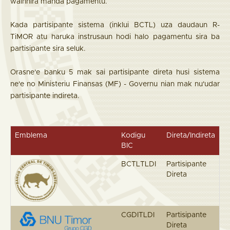
wainhira manda pagamentu.
Kada partisipante sistema (inklui BCTL) uza daudaun R-
TiMOR atu haruka instrusaun hodi halo pagamentu sira ba
partisipante sira seluk.
Orasne'e banku 5 mak sai partisipante direta husi sistema
ne'e no Ministeriu Finansas (MF) - Governu nian mak nu'udar
partisipante indireta.
Emblema
Kodigu
Direta/Indireta
BIC
BCTLTLDI
Partisipante
Direta
CGDITLDI
Partisipante
Direta