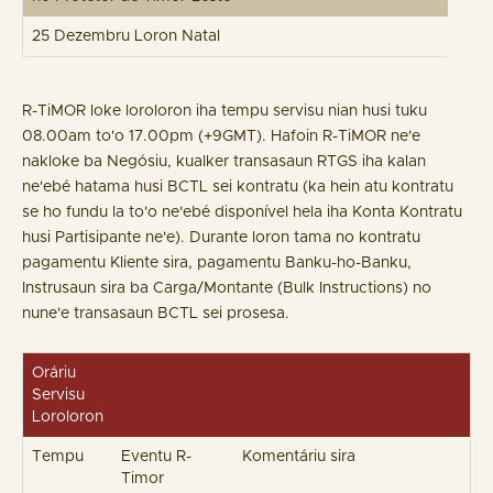
25 Dezembru Loron Natal
R-TiMOR loke loroloron iha tempu servisu nian husi tuku
08.00am to'o 17.00pm (+9GMT). Hafoin R-TiMOR ne'e
nakloke ba Negósiu, kualker transasaun RTGS iha kalan
ne'ebé hatama husi BCTL sei kontratu (ka hein atu kontratu
se ho fundu la to'o ne'ebé disponível hela iha Konta Kontratu
husi Partisipante ne'e). Durante loron tama no kontratu
pagamentu Kliente sira, pagamentu Banku-ho-Banku,
Instrusaun sira ba Carga/Montante (Bulk Instructions) no
nune'e transasaun BCTL sei prosesa.
Oráriu
Servisu
Loroloron
Tempu
Eventu R-
Komentáriu sira
Timor