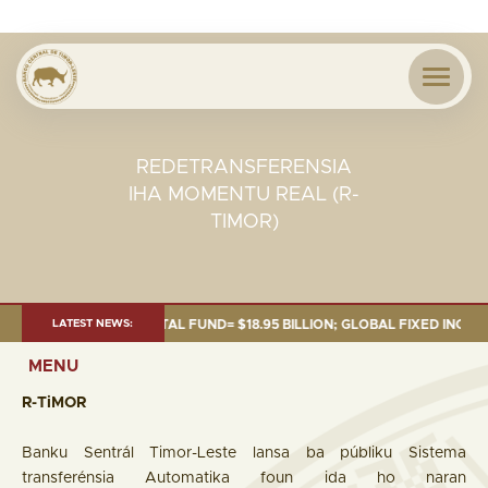
REDETRANSFERENSIA
IHA MOMENTU REAL (R-
TIMOR)
0 SEP. 2025: TOTAL FUND= $18.95 BILLION; GLOBAL FIXED INCOME= $12.
LATEST NEWS:
MENU
R-TiMOR
Banku Sentrál Timor-Leste lansa ba públiku Sistema
transferénsia Automatika foun ida ho naran