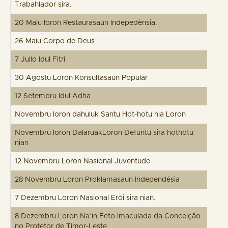
Trabahlador sira.
20 Maiu loron Restaurasaun Indepedènsia.
26 Maiu Corpo de Deus
7 Jullo Idul Fitri
30 Agostu Loron Konsultasaun Popular
12 Setembru Idul Adha
Novembru loron dahuluk Santu Hot-hotu nia Loron
Novembru loron DalaruakLoron Defuntu sira hothotu
nian
12 Novembru Loron Nasional Juventude
28 Novembru Loron Proklamasaun Independésia
7 Dezembru Loron Nasional Eròi sira nian.
8 Dezembru Loron Na’in Feto Imaculada da Conceição
no Protetor de Timor-Leste