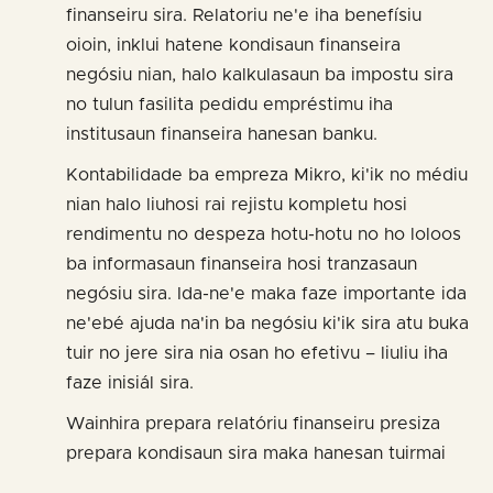
finanseiru sira. Relatoriu ne'e iha benefísiu
oioin, inklui hatene kondisaun finanseira
negósiu nian, halo kalkulasaun ba impostu sira
no tulun fasilita pedidu empréstimu iha
institusaun finanseira hanesan banku.
Kontabilidade ba empreza Mikro, ki'ik no médiu
nian halo liuhosi rai rejistu kompletu hosi
rendimentu no despeza hotu-hotu no ho loloos
ba informasaun finanseira hosi tranzasaun
negósiu sira. Ida-ne'e maka faze importante ida
ne'ebé ajuda na'in ba negósiu ki'ik sira atu buka
tuir no jere sira nia osan ho efetivu – liuliu iha
faze inisiál sira.
Wainhira prepara relatóriu finanseiru presiza
prepara kondisaun sira maka hanesan tuirmai