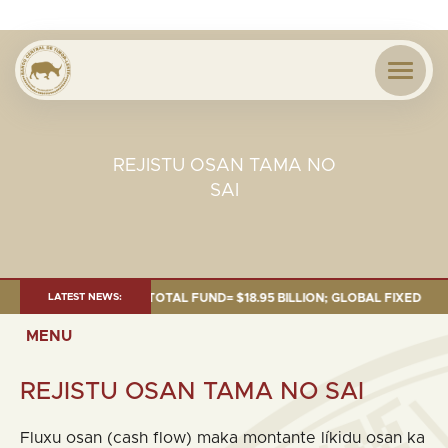
REJISTU OSAN TAMA NO
SAI
OF 30 SEP. 2025: TOTAL FUND= $18.95 BILLION; GLOBAL FIXED INCOME= 
LATEST NEWS:
MENU
REJISTU OSAN TAMA NO SAI
Fluxu osan (cash flow) maka montante líkidu osan ka