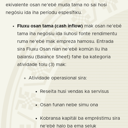
ekivalente osan ne’ebé muda tama no sai hosi
negósiu ida iha períodu espesífiku.
Fluxu osan tama (cash inflow)
mak osan ne’ebé
tama iha negósiu ida liuhosi fonte rendimentu
ruma ne’ebé mak empreza hamosu. Entrada
sira Fluxu Osan nian ne’ebé komún liu iha
balansu (Balance Sheet) fahe ba kategoria
atividade tolu (3) mak:
Atividade operasional sira:
Reseita husi vendas ka servisus
Osan funan nebe simu ona
Kobransa kapitál ba empréstimu sira
ne’ebé halo ba ema seluk