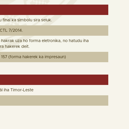
final ka simbolu sira seluk.
 BCTL 7/2014.
a hakrak uza ho forma eletronika, no hatudu iha
ira hakerek deit.
157 (forma hakerek ka impresaun)
l iha Timor-Leste