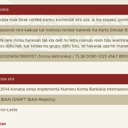
ária
ia mak hirak ne'ebé banku komersiál sira uza, la iha espasu, pontu 
 Nasionál ne'e kalkula tuir metodu ne'ebé hakerek iha Karta Sirkular
ne'e mosu hanesan tali ida deit ho letra ruanulu resin tolu wainhir
pu dijitu hat, tuir kedas ho grupu dijitu tolu, se hakarak uza ho mane
012345678910157 (forma eletronika) / TL38 0080 0123 4567 8910 
sia sira
7/2014 konaba oinsa implementa Numeru Konta Bankária Internasioná
U IBAN (SWIFT IBAN Registry)
mor-Leste
tan