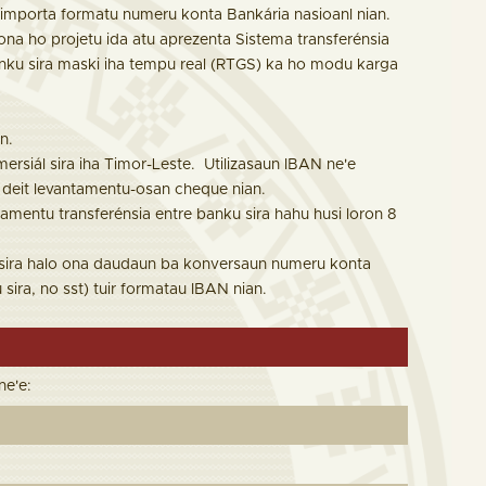
 importa formatu numeru konta Bankária nasioanl nian.
na ho projetu ida atu aprezenta Sistema transferénsia
ku sira maski iha tempu real (RTGS) ka ho modu karga
n.
siál sira iha Timor-Leste. Utilizasaun IBAN ne'e
 deit levantamentu-osan cheque nian.
mentu transferénsia entre banku sira hahu husi loron 8
n sira halo ona daudaun ba konversaun numeru konta
sira, no sst) tuir formatau IBAN nian.
ne'e: