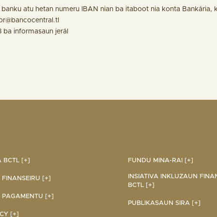
a banku atu hetan numeru IBAN nian ba itaboot nia konta Bankária, 
or@bancocentral.tl
 ba informasaun jerál
BCTL [+]
FUNDU MINA-RAI [+]
INSIATIVA INKLUZAUN FINA
 FINANSEIRU [+]
BCTL [+]
 PAGAMENTU [+]
PUBLIKASAUN SIRA [+]
Y [+]