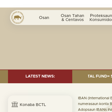
Osan Tahan
Proteksaun
Osan
& Centavos
Konsumido
ESTMENT AS OF 30 SEP. 2025: TOTAL FUND= $18.95 BI
LATEST NEWS:
IBAN (International
numerasaun konta Ba
Konaba BCTL
Adopsaun IBANs iha 