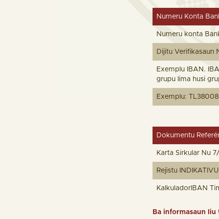
Numeru Konta Bank
Numeru konta Bankár
Dijitu Verifikasaun
Exemplu IBAN. IBAN 
grupu lima husi gru
Exemplu: TL380080
Dokumentu Referén
Karta Sirkular Nu 
Rejistu INDIKATIV
KalkuladorIBAN Ti
Ba informasaun liu 