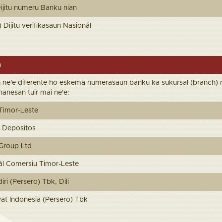
) Dijitu numeru Banku nian
2) Dijitu verifikasaun Nasionál
n
ne'e diferente ho eskema numerasaun banku ka sukursal (branch) 
hanesan tuir mai ne'e:
Timor-Leste
e Depositos
Group Ltd
l Comersiu Timor-Leste
i (Persero) Tbk, Dili
t Indonesia (Persero) Tbk