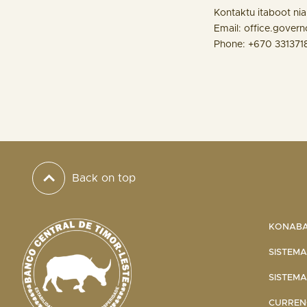
Kontaktu itaboot ni
Email: office.govern
Phone: +670 3313718
Back on top
KONABA 
SISTEMA
SISTEMA
CURRENC