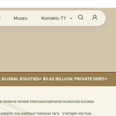
i
Muzeu
Kontaktu
TT
 EQUITIES= $5.62 BILLION; PRIVATE DEBT= $589 MILLI
'e sistema ne'ebé internasionálmente konkorda konaba
 adopta ona padraun hanesan ne'e. Vantajen ida husi