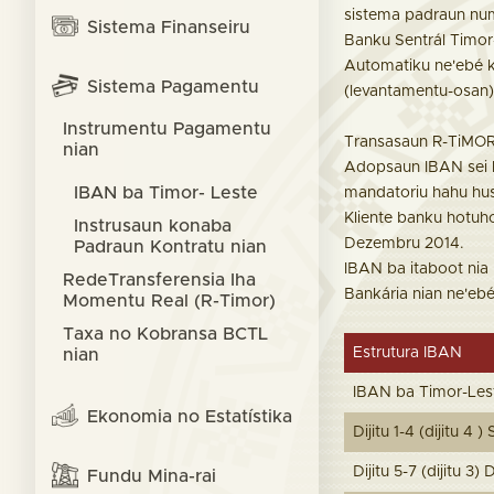
sistema padraun num
Sistema Finanseiru
Banku Sentrál Timor
Automatiku ne'ebé k
Sistema Pagamentu
(levantamentu-osan
Instrumentu Pagamentu
Transasaun R-TiMOR 
nian
Adopsaun IBAN sei l
IBAN ba Timor- Leste
mandatoriu hahu hus
Kliente banku hotuho
Instrusaun konaba
Dezembru 2014.
Padraun Kontratu nian
IBAN ba itaboot nia
RedeTransferensia Iha
Bankária nian ne'ebé
Momentu Real (R-Timor)
Taxa no Kobransa BCTL
Estrutura IBAN
nian
IBAN ba Timor-Leste
Ekonomia no Estatístika
Dijitu 1-4 (dijitu 4
Dijitu 5-7 (dijitu 3
Fundu Mina-rai