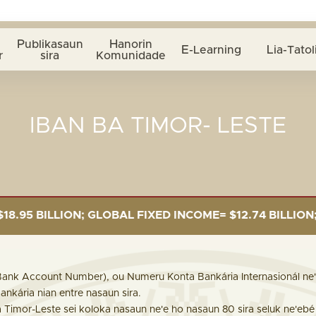
Publikasaun
Hanorin
E-Learning
Lia-Tatol
r
sira
Komunidade
IBAN BA TIMOR- LESTE
LLION; GLOBAL FIXED INCOME= $12.74 BILLION; GLOBAL
 Bank Account Number), ou Numeru Konta Bankária Internasionál ne
nkária nian entre nasaun sira.
Timor-Leste sei koloka nasaun ne'e ho nasaun 80 sira seluk ne'ebé