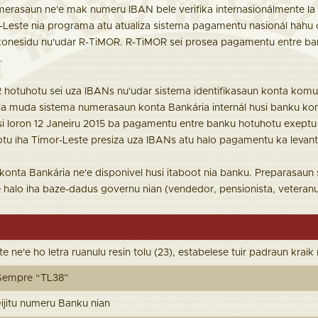
erasaun ne'e mak numeru IBAN bele verifika internasionálmente la
-Leste nia programa atu atualiza sistema pagamentu nasionál hahu o
onesidu nu'udar R-TiMOR. R-TiMOR sei prosea pagamentu entre ban
).
hotuhotu sei uza IBANs nu'udar sistema identifikasaun konta komu
a muda sistema numerasaun konta Bankária internál husi banku komer
i loron 12 Janeiru 2015 ba pagamentu entre banku hotuhotu exeptu
tu iha Timor-Leste presiza uza IBANs atu halo pagamentu ka levanta
 konta Bankária ne'e disponivel husi itaboot nia banku. Preparasau
 halo iha baze-dadus governu nian (vendedor, pensionista, veteranu 
 ne'e ho letra ruanulu resin tolu (23), estabelese tuir padraun kraik 
 ) Sempre “TL38”
) Dijitu numeru Banku nian