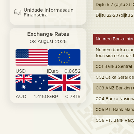
Dijitu 5-7 (dijitu 3
Unidade Informasaun
Finanseira
Dijitu 22-23 (dijitu 
Exchange Rates
Numeru Banku nia
08 August 2026
Numeru banku nian 
foun sira ne'e mak 
001 Banku Sentrál 
USD
1
Euro
0.8652
002 Caixa Gerál d
003 ANZ Banking 
AUD
1.4150
GBP
0.7416
004 Banku Nasioná
005 PT. Bank Mandir
006 PT. Bank Rakya