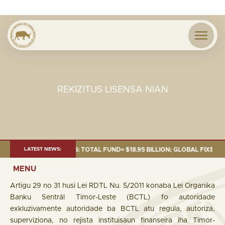
REKIZITUS LISENSA NIAN
AS OF 30 SEP. 2025: TOTAL FUND= $18.95 BILLION; GLOBAL FIXED INCOME
LATEST NEWS:
MENU
Artigu 29 no 31 husi Lei RDTL Nu. 5/2011 konaba Lei Organika
Banku Sentrál Timor-Leste (BCTL) fo autoridade
exkluzivamente autoridade ba BCTL atu regula, autoriza,
superviziona, no rejista instituisaun finanseira iha Timor-