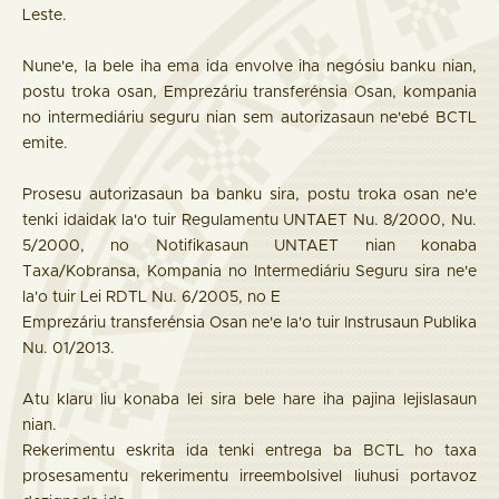
Leste.
Nune'e, la bele iha ema ida envolve iha negósiu banku nian,
postu troka osan, Emprezáriu transferénsia Osan, kompania
no intermediáriu seguru nian sem autorizasaun ne'ebé BCTL
emite.
Prosesu autorizasaun ba banku sira, postu troka osan ne'e
tenki idaidak la'o tuir Regulamentu UNTAET Nu. 8/2000, Nu.
5/2000, no Notifikasaun UNTAET nian konaba
Taxa/Kobransa, Kompania no Intermediáriu Seguru sira ne'e
la'o tuir Lei RDTL Nu. 6/2005, no E
Emprezáriu transferénsia Osan ne'e la'o tuir Instrusaun Publika
Nu. 01/2013.
Atu klaru liu konaba lei sira bele hare iha pajina lejislasaun
nian.
Rekerimentu eskrita ida tenki entrega ba BCTL ho taxa
prosesamentu rekerimentu irreembolsivel liuhusi portavoz