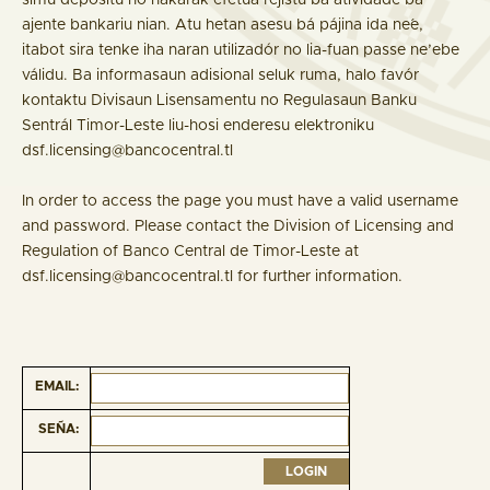
simu depositu no hakarak efetua rejistu ba atividade ba
ajente bankariu nian. Atu hetan asesu bá pájina ida ne´e,
itabot sira tenke iha naran utilizadór no lia-fuan passe ne’ebe
válidu. Ba informasaun adisional seluk ruma, halo favór
kontaktu Divisaun Lisensamentu no Regulasaun Banku
Sentrál Timor-Leste liu-hosi enderesu elektroniku
dsf.licensing@bancocentral.tl
In order to access the page you must have a valid username
and password. Please contact the Division of Licensing and
Regulation of Banco Central de Timor-Leste at
dsf.licensing@bancocentral.tl for further information.
EMAIL:
SEÑA: