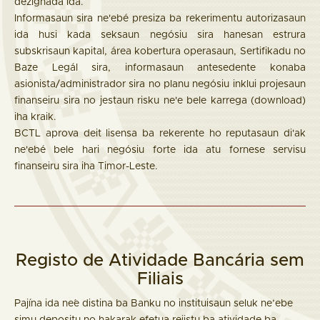
dezignada ida.
Informasaun sira ne'ebé presiza ba rekerimentu autorizasaun
ida husi kada seksaun negósiu sira hanesan estrura
subskrisaun kapital, área kobertura operasaun, Sertifikadu no
Baze Legál sira, informasaun antesedente konaba
asionista/administrador sira no planu negósiu inklui projesaun
finanseiru sira no jestaun risku ne'e bele karrega (download)
iha kraik.
BCTL aprova deit lisensa ba rekerente ho reputasaun di'ak
ne'ebé bele hari negósiu forte ida atu fornese servisu
finanseiru sira iha Timor-Leste.
Registo de Atividade Bancária sem
Filiais
Pajína ida ne´e distina ba Banku no instituisaun seluk ne’ebe