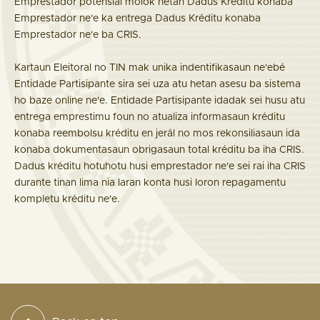
Emprestador potensiál molok hetan Dadus Kréditu konaba
Emprestador ne'e ka entrega Dadus Kréditu konaba
Emprestador ne'e ba CRIS.
Kartaun Eleitoral no TIN mak unika indentifikasaun ne'ebé
Entidade Partisipante sira sei uza atu hetan asesu ba sistema
ho baze online ne'e. Entidade Partisipante idadak sei husu atu
entrega emprestimu foun no atualiza informasaun kréditu
konaba reembolsu kréditu en jerál no mos rekonsiliasaun ida
konaba dokumentasaun obrigasaun total kréditu ba iha CRIS.
Dadus kréditu hotuhotu husi emprestador ne'e sei rai iha CRIS
durante tinan lima nia laran konta husi loron repagamentu
kompletu kréditu ne'e.