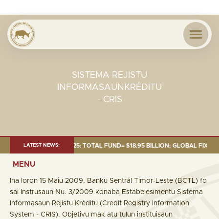
SISTEMA REJISTU
INFORMASAUNKRÉDITU
- CRIS
T AS OF 30 SEP. 2025: TOTAL FUND= $18.95 BILLION; GLOBAL FIXED INCO
LATEST NEWS:
MENU
Iha loron 15 Maiu 2009, Banku Sentrál Timor-Leste (BCTL) fo
sai Instrusaun Nu. 3/2009 konaba Estabelesimentu Sistema
Informasaun Rejistu Kréditu (Credit Registry Information
System - CRIS). Objetivu mak atu tulun instituisaun