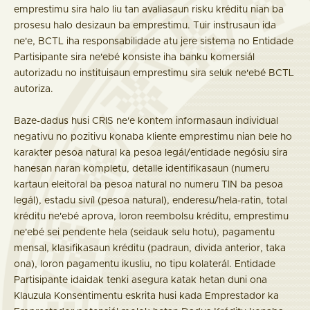
emprestimu sira halo liu tan avaliasaun risku kréditu nian ba
prosesu halo desizaun ba emprestimu. Tuir instrusaun ida
ne'e, BCTL iha responsabilidade atu jere sistema no Entidade
Partisipante sira ne'ebé konsiste iha banku komersiál
autorizadu no instituisaun emprestimu sira seluk ne'ebé BCTL
autoriza.
Baze-dadus husi CRIS ne'e kontem informasaun individual
negativu no pozitivu konaba kliente emprestimu nian bele ho
karakter pesoa natural ka pesoa legál/entidade negósiu sira
hanesan naran kompletu, detalle identifikasaun (numeru
kartaun eleitoral ba pesoa natural no numeru TIN ba pesoa
legál), estadu sivíl (pesoa natural), enderesu/hela-ratin, total
kréditu ne'ebé aprova, loron reembolsu kréditu, emprestimu
ne'ebé sei pendente hela (seidauk selu hotu), pagamentu
mensal, klasifikasaun kréditu (padraun, divida anterior, taka
ona), loron pagamentu ikusliu, no tipu kolaterál. Entidade
Partisipante idaidak tenki asegura katak hetan duni ona
Klauzula Konsentimentu eskrita husi kada Emprestador ka