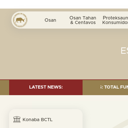
Osan Tahan
Proteksaun
Osan
& Centavos
Konsumido
E
UND INVESTMENT AS OF 30 SEP. 2025: TOTAL FUND= $18
LATEST NEWS:
Konaba BCTL