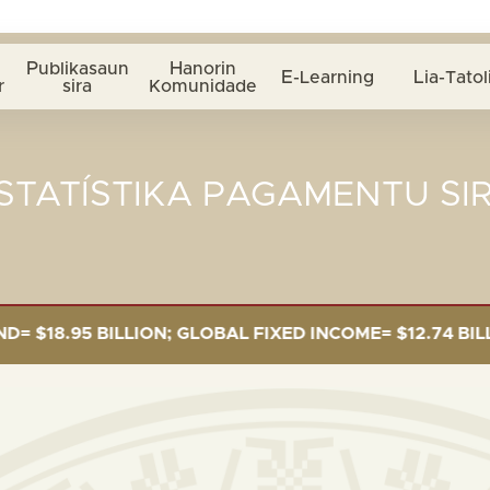
Publikasaun
Hanorin
E-Learning
Lia-Tatol
r
sira
Komunidade
STATÍSTIKA PAGAMENTU SI
.95 BILLION; GLOBAL FIXED INCOME= $12.74 BILLION; 