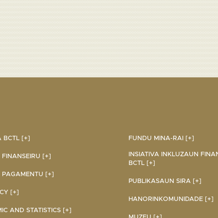
BCTL [+]
FUNDU MINA-RAI [+]
INSIATIVA INKLUZAUN FINA
 FINANSEIRU [+]
BCTL [+]
 PAGAMENTU [+]
PUBLIKASAUN SIRA [+]
Y [+]
HANORINKOMUNIDADE [+]
C AND STATISTICS [+]
MUZEU [+]