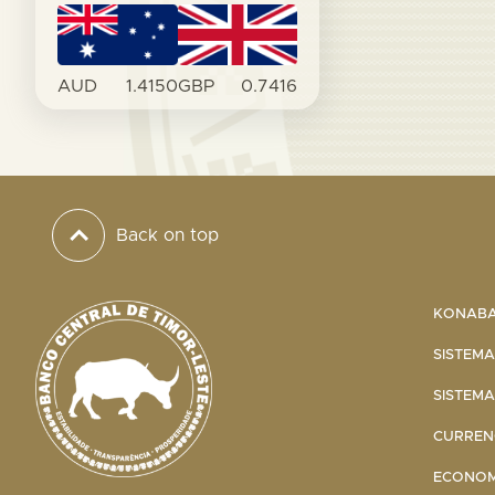
AUD
1.4150
GBP
0.7416
Back on top
KONABA 
SISTEMA
SISTEMA
CURRENC
ECONOMI