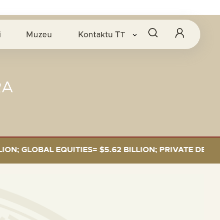
i
Muzeu
Kontaktu
TT
RA
GLOBAL EQUITIES= $5.62 BILLION; PRIVATE DEBT= $58