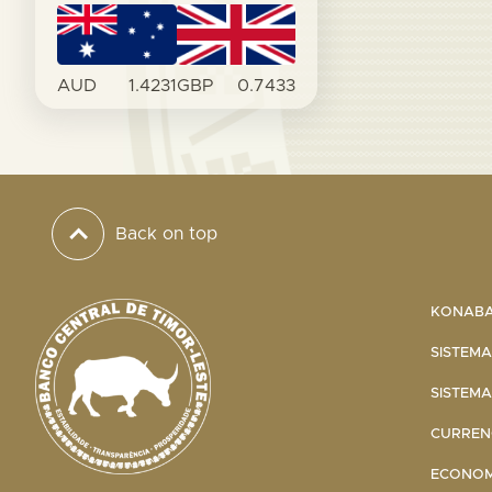
AUD
1.4231
GBP
0.7433
Back on top
KONABA 
SISTEMA
SISTEMA
CURRENC
ECONOMI