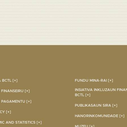
BCTL [+]
FUNDU MINA-RAI [+]
INSIATIVA INKLUZAUN FINA
 FINANSEIRU [+]
BCTL [+]
 PAGAMENTU [+]
PUBLIKASAUN SIRA [+]
Y [+]
HANORINKOMUNIDADE [+]
C AND STATISTICS [+]
MUZEU [+]