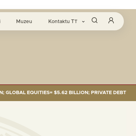
i
Muzeu
Kontaktu
TT
OBAL EQUITIES= $5.62 BILLION; PRIVATE DEBT= $589 M