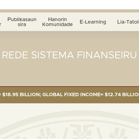
Publikasaun
Hanorin
E-Learning
Lia-Tatol
r
sira
Komunidade
REDE SISTEMA FINANSEIRU
 BILLION; GLOBAL FIXED INCOME= $12.74 BILLION; GL