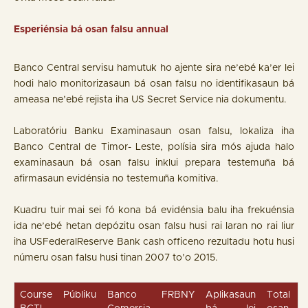
Esperiénsia bá osan falsu annual
Banco Central servisu hamutuk ho ajente sira ne’ebé ka’er lei
hodi halo monitorizasaun bá osan falsu no identifikasaun bá
ameasa ne’ebé rejista iha US Secret Service nia dokumentu.
Laboratóriu Banku Examinasaun osan falsu, lokaliza iha
Banco Central de Timor- Leste, polísia sira mós ajuda halo
examinasaun bá osan falsu inklui prepara testemuña bá
afirmasaun evidénsia no testemuña komitiva.
Kuadru tuir mai sei fó kona bá evidénsia balu iha frekuénsia
ida ne’ebé hetan depózitu osan falsu husi rai laran no rai liur
iha USFederalReserve Bank cash officeno rezultadu hotu husi
númeru osan falsu husi tinan 2007 to’o 2015.
Course
Públiku
Banco
FRBNY
Aplikasaun
Total