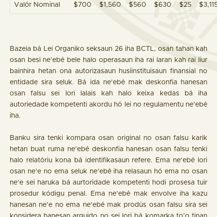
Valór Nominal
$700
$1,560
$560
$630
$25
$3,11
Bazeia bá Lei Organiko seksaun 26 iha BCTL, osan tahan kah
osan besi ne’ebé bele halo operasaun iha rai laran kah rai liur
bainhira hetan ona autorizasaun husiinstituisaun finansial no
entidade sira seluk. Bá ida ne’ebé mak deskonfia hanesan
osan falsu sei lori lalais kah halo keixa kedas bá iha
autoriedade kompetenti akordu hó lei no regulamentu ne’ebé
iha.
Banku sira tenki kompara osan original no osan falsu karik
hetan buat ruma ne’ebé deskonfia hanesan osan falsu tenki
halo relatóriu kona bá identifikasaun refere. Ema ne’ebé lori
osan ne’e no ema seluk ne’ebé iha relasaun hó ema no osan
ne’e sei haruka bá aurtoridade kompetenti hodi prosesa tuir
prosedur kódigu penal. Ema ne’ebé mak envolve iha kazu
hanesan ne’e no ema ne’ebé mak prodús osan falsu sira sei
konsidera hanesan arguido no sei lori bá komarka to’o tinan