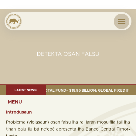
DETEKTA OSAN FALSU
F 30 SEP. 2025: TOTAL FUND= $18.95 BILLION; GLOBAL FIXED INCOME= $1
LATEST NEWS:
MENU
Introdusaun
Problema (violasaun) osan falsu iha rai laran mosu fila fali iha
tinan balu liu bá ne’ebé apresenta iha Banco Central Timor-