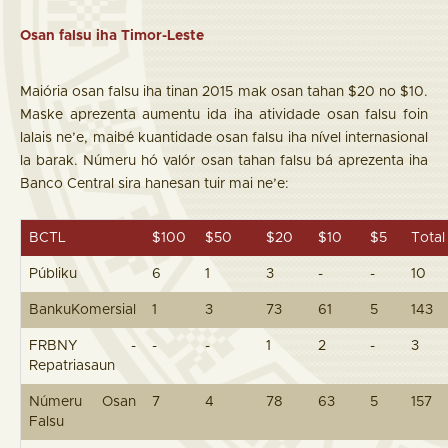
Osan falsu iha Timor-Leste
Maiória osan falsu iha tinan 2015 mak osan tahan $20 no $10.
Maske aprezenta aumentu ida iha atividade osan falsu foin
lalais ne’e, maibé kuantidade osan falsu iha nível internasional
la barak. Númeru hó valór osan tahan falsu bá aprezenta iha
Banco Central sira hanesan tuir mai ne’e:
BCTL
$100
$50
$20
$10
$5
Total
Públiku
6
1
3
-
-
10
BankuKomersial
1
3
73
61
5
143
FRBNY -
-
-
1
2
-
3
Repatriasaun
Númeru Osan
7
4
78
63
5
157
Falsu