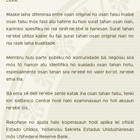
Leste.
Maske laiha diferensa entre osan original no osan falsu maibé
osan falsu mós fasil atu hatene liu husi surat tahan osan nian,
karimbo spesífiku no nia ninin ne’ebé la hanesan. Surat tahan
ne’ebé utiliza kaber liu fali surat tahan osan original nian no
nia rasik laiha kualidade.
Membru husi parte públiku hó komunidade bá negósiu sira
mós fó hanoin atu identifika hó kuidadu osan tahan hotu,
espesialmente osan tahan sira ne’ebé hó valór bo’ot, ne’ebé
ema iha.
Bá ema sé deit ne’ebé sente katak iha osan tahan falsu, tenki
lori báBanco Central hodi halo ezaminasaun no foti aksaun
ne’ebé lós..
Rekoñese no ajuda halo koperasaun hodi aplika lei ofisiál
Estado Unidos, hóServisu Sekreta Estadus Unidushanesan
mós USFederal Reserve Bank.