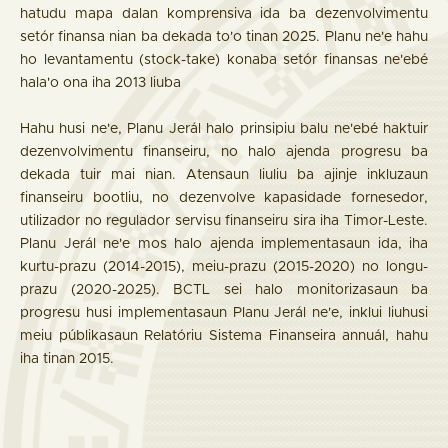
hatudu mapa dalan komprensiva ida ba dezenvolvimentu
setór finansa nian ba dekada to'o tinan 2025. Planu ne'e hahu
ho levantamentu (stock-take) konaba setór finansas ne'ebé
hala'o ona iha 2013 liuba
Hahu husi ne'e, Planu Jerál halo prinsipiu balu ne'ebé haktuir
dezenvolvimentu finanseiru, no halo ajenda progresu ba
dekada tuir mai nian. Atensaun liuliu ba ajinje inkluzaun
finanseiru bootliu, no dezenvolve kapasidade fornesedor,
utilizador no regulador servisu finanseiru sira iha Timor-Leste.
Planu Jerál ne'e mos halo ajenda implementasaun ida, iha
kurtu-prazu (2014-2015), meiu-prazu (2015-2020) no longu-
prazu (2020-2025). BCTL sei halo monitorizasaun ba
progresu husi implementasaun Planu Jerál ne'e, inklui liuhusi
meiu públikasaun Relatóriu Sistema Finanseira annuál, hahu
iha tinan 2015.