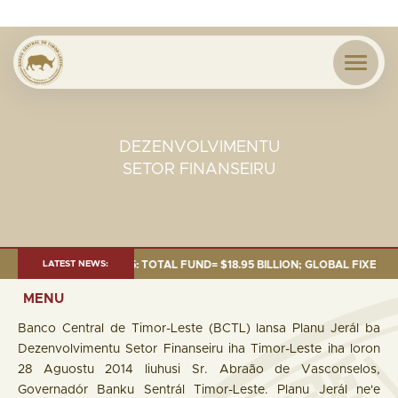
DEZENVOLVIMENTU
SETOR FINANSEIRU
 AS OF 30 SEP. 2025: TOTAL FUND= $18.95 BILLION; GLOBAL FIXED INCOM
LATEST NEWS:
MENU
Banco Central de Timor-Leste (BCTL) lansa Planu Jerál ba
Dezenvolvimentu Setor Finanseiru iha Timor-Leste iha loron
28 Aguostu 2014 liuhusi Sr. Abraão de Vasconselos,
Governadór Banku Sentrál Timor-Leste. Planu Jerál ne'e