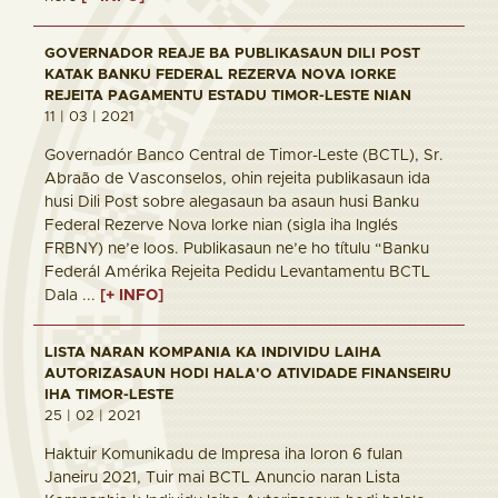
GOVERNADOR REAJE BA PUBLIKASAUN DILI POST
KATAK BANKU FEDERAL REZERVA NOVA IORKE
REJEITA PAGAMENTU ESTADU TIMOR-LESTE NIAN
11 | 03 | 2021
Governadór Banco Central de Timor-Leste (BCTL), Sr.
Abraão de Vasconselos, ohin rejeita publikasaun ida
husi Dili Post sobre alegasaun ba asaun husi Banku
Federal Rezerve Nova Iorke nian (sigla iha Inglés
FRBNY) ne’e loos. Publikasaun ne’e ho títulu “Banku
Federál Amérika Rejeita Pedidu Levantamentu BCTL
Dala ...
[+ INFO]
LISTA NARAN KOMPANIA KA INDIVIDU LAIHA
AUTORIZASAUN HODI HALA'O ATIVIDADE FINANSEIRU
IHA TIMOR-LESTE
25 | 02 | 2021
Haktuir Komunikadu de Impresa iha loron 6 fulan
Janeiru 2021, Tuir mai BCTL Anuncio naran Lista