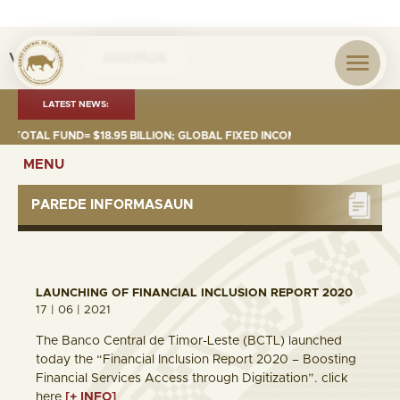
Visita nº
0029526
LATEST NEWS:
TAL FUND= $18.95 BILLION; GLOBAL FIXED INCOME= $12.74 BILLION; GLOB
MENU
PAREDE INFORMASAUN
LAUNCHING OF FINANCIAL INCLUSION REPORT 2020
17 | 06 | 2021
The Banco Central de Timor-Leste (BCTL) launched
today the “Financial Inclusion Report 2020 – Boosting
Financial Services Access through Digitization”. click
here
[+ INFO]