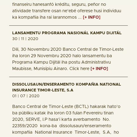
finanseiru hanesanfó kréditu, seguru, peñor no
atividade transfere osan ne’ebé oferese husi individuu
ka kompañia iha rai larannomos ...
[+ INFO]
LANSAMENTU PROGRAMA NASIONÁL KAMPU DIJITÁL
30 | 11 | 2020
Dili, 30 Novembru 2020 Banco Central de Timor-Leste
iha loron 29 Novembru 2020 halo lansamentu ba
Programa Kampu Dijitál iha postu Administrativu
Maubisse, Munisípiu Ainaro. Click here
[+ INFO]
DISSOLUSAUN/ENSERAMENTO KOMPAÑIA NATIONAL
INSURANCE TIMOR-LESTE, S.A
01 | 07 | 2020
Banco Central de Timor-Leste (BCTL) hakarak hato’o
ba públiku katak iha loron 03 fulan Fevereiru tinan
2020, SERVE, I.P hasa’i karta averbamento No.
22359/2020 kona-ba dissolusaun/enseramento
kompañia National Insurance Timor-Leste, S.A, ho