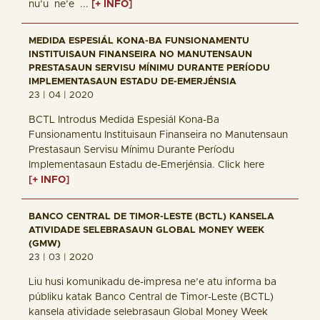
nu’u ne’e ...
[+ INFO]
MEDIDA ESPESIÁL KONA-BA FUNSIONAMENTU
INSTITUISAUN FINANSEIRA NO MANUTENSAUN
PRESTASAUN SERVISU MÍNIMU DURANTE PERÍODU
IMPLEMENTASAUN ESTADU DE-EMERJÉNSIA
23 | 04 | 2020
BCTL Introdus Medida Espesiál Kona-Ba
Funsionamentu Instituisaun Finanseira no Manutensaun
Prestasaun Servisu Mínimu Durante Períodu
Implementasaun Estadu de-Emerjénsia. Click here
[+ INFO]
BANCO CENTRAL DE TIMOR-LESTE (BCTL) KANSELA
ATIVIDADE SELEBRASAUN GLOBAL MONEY WEEK
(GMW)
23 | 03 | 2020
Liu husi komunikadu de-impresa ne’e atu informa ba
públiku katak Banco Central de Timor-Leste (BCTL)
kansela atividade selebrasaun Global Money Week