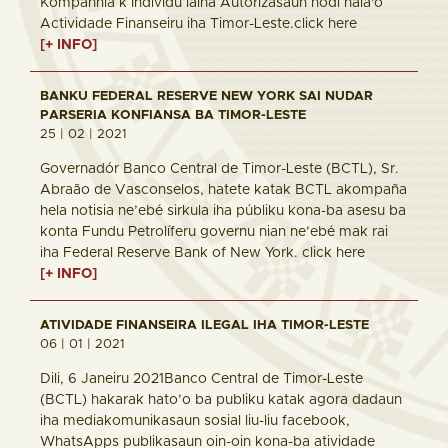
Kompanhia k Individu laiha Autorizasaun hodi hala'o
Actividade Finanseiru iha Timor-Leste.click here
[+ INFO]
BANKU FEDERAL RESERVE NEW YORK SAI NUDAR
PARSERIA KONFIANSA BA TIMOR-LESTE
25 | 02 | 2021
Governadór Banco Central de Timor-Leste (BCTL), Sr.
Abraão de Vasconselos, hatete katak BCTL akompaña
hela notisia ne’ebé sirkula iha públiku kona-ba asesu ba
konta Fundu Petrolíferu governu nian ne’ebé mak rai
iha Federal Reserve Bank of New York. click here
[+ INFO]
ATIVIDADE FINANSEIRA ILEGAL IHA TIMOR-LESTE
06 | 01 | 2021
Dili, 6 Janeiru 2021Banco Central de Timor-Leste
(BCTL) hakarak hato’o ba publiku katak agora dadaun
iha mediakomunikasaun sosial liu-liu facebook,
WhatsApps publikasaun oin-oin kona-ba atividade