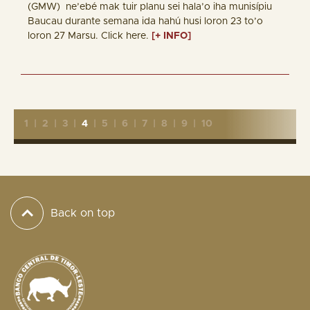
(GMW) ne’ebé mak tuir planu sei hala’o iha munisípiu
Baucau durante semana ida hahú husi loron 23 to’o
loron 27 Marsu. Click here.
[+ INFO]
1
|
2
|
3
|
4
|
5
|
6
|
7
|
8
|
9
|
10
Back on top