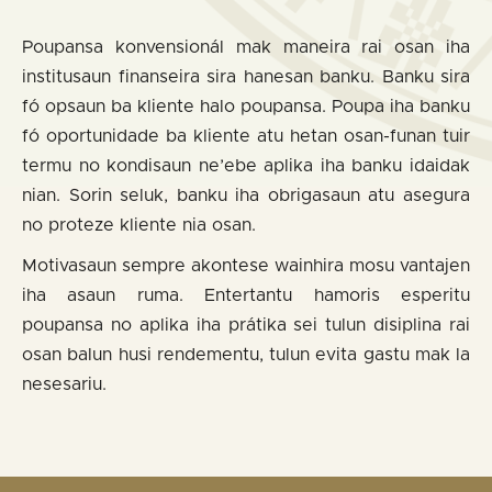
Poupansa konvensionál mak maneira rai osan iha
institusaun finanseira sira hanesan banku. Banku sira
fó opsaun ba kliente halo poupansa. Poupa iha banku
fó oportunidade ba kliente atu hetan osan-funan tuir
termu no kondisaun ne’ebe aplika iha banku idaidak
nian. Sorin seluk, banku iha obrigasaun atu asegura
no proteze kliente nia osan.
Motivasaun sempre akontese wainhira mosu vantajen
iha asaun ruma. Entertantu hamoris esperitu
poupansa no aplika iha prátika sei tulun disiplina rai
osan balun husi rendementu, tulun evita gastu mak la
nesesariu.