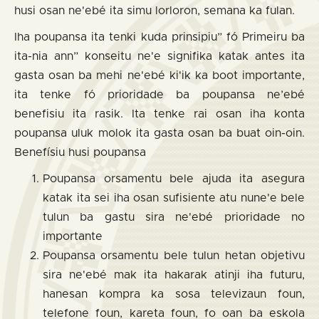
husi osan ne'ebé ita simu lorloron, semana ka fulan.
Iha poupansa ita tenki kuda prinsipiu” fó Primeiru ba
ita-nia ann” konseitu ne'e signifika katak antes ita
gasta osan ba mehi ne'ebé ki'ik ka boot importante,
ita tenke fó prioridade ba poupansa ne’ebé
benefisiu ita rasik. Ita tenke rai osan iha konta
poupansa uluk molok ita gasta osan ba buat oin-oin.
Benefísiu husi poupansa
Poupansa orsamentu bele ajuda ita asegura
katak ita sei iha osan sufisiente atu nune'e bele
tulun ba gastu sira ne'ebé prioridade no
importante
Poupansa orsamentu bele tulun hetan objetivu
sira ne'ebé mak ita hakarak atinji iha futuru,
hanesan kompra ka sosa televizaun foun,
telefone foun, kareta foun, fo oan ba eskola