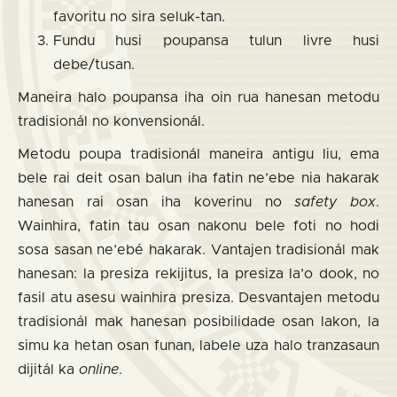
favoritu no sira seluk-tan.
Fundu husi poupansa tulun livre husi
debe/tusan.
Maneira halo poupansa iha oin rua hanesan metodu
tradisionál no konvensionál.
Metodu poupa tradisionál maneira antigu liu, ema
bele rai deit osan balun iha fatin ne’ebe nia hakarak
hanesan rai osan iha koverinu no
safety box
.
Wainhira, fatin tau osan nakonu bele foti no hodi
sosa sasan ne’ebé hakarak. Vantajen tradisionál mak
hanesan: la presiza rekijitus, la presiza la’o dook, no
fasil atu asesu wainhira presiza. Desvantajen metodu
tradisionál mak hanesan posibilidade osan lakon, la
simu ka hetan osan funan, labele uza halo tranzasaun
dijitál ka
online
.