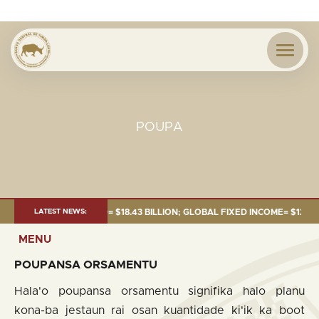
POUPA
NE 2026:TOTAL FUND= $18.43 BILLION; GLOBAL FIXED INCOME= $12.54 BIL
LATEST NEWS:
MENU
POUPANSA
ORSAMENTU
Hala'o poupansa orsamentu signifika halo planu
kona-ba jestaun rai osan kuantidade ki'ik ka boot