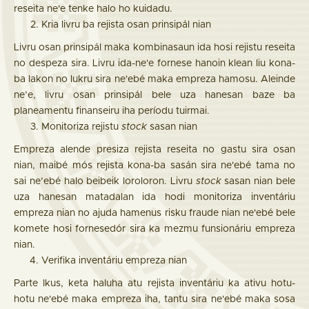
reseita ne'e tenke halo ho kuidadu.
Kria livru ba rejista osan prinsipál nian
Livru osan prinsipál maka kombinasaun ida hosi rejistu reseita
no despeza sira. Livru ida-ne'e fornese hanoin klean liu kona-
ba lakon no lukru sira ne'ebé maka empreza hamosu. Aleinde
ne’e, livru osan prinsipál bele uza hanesan baze ba
planeamentu finanseiru iha períodu tuirmai.
Monitoriza rejistu
stock
sasan nian
Empreza alende presiza rejista reseita no gastu sira osan
nian, maibé mós rejista kona-ba sasán sira ne'ebé tama no
sai ne’ebé halo beibeik loroloron. Livru
stock
sasan nian bele
uza hanesan matadalan ida hodi monitoriza inventáriu
empreza nian no ajuda hamenus risku fraude nian ne'ebé bele
komete hosi fornesedór sira ka mezmu funsionáriu empreza
nian.
Verifika inventáriu empreza nian
Parte Ikus, keta haluha atu rejista inventáriu ka ativu hotu-
hotu ne'ebé maka empreza iha, tantu sira ne'ebé maka sosa