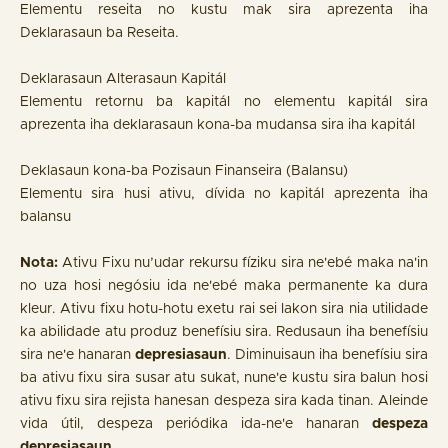
Elementu reseita no kustu mak sira aprezenta iha
Deklarasaun ba Reseita.
Deklarasaun Alterasaun Kapitál
Elementu retornu ba kapitál no elementu kapitál sira
aprezenta iha deklarasaun kona-ba mudansa sira iha kapitál
Deklasaun kona-ba Pozisaun Finanseira (Balansu)
Elementu sira husi ativu, dívida no kapitál aprezenta iha
balansu
Nota:
Ativu Fixu nu’udar rekursu fíziku sira ne'ebé maka na'in
no uza hosi negósiu ida ne'ebé maka permanente ka dura
kleur. Ativu fixu hotu-hotu exetu rai sei lakon sira nia utilidade
ka abilidade atu produz benefísiu sira. Redusaun iha benefísiu
sira ne'e hanaran
depresiasaun
. Diminuisaun iha benefísiu sira
ba ativu fixu sira susar atu sukat, nune'e kustu sira balun hosi
ativu fixu sira rejista hanesan despeza sira kada tinan. Aleinde
vida útil, despeza periódika ida-ne'e hanaran
despeza
depresiasaun
.