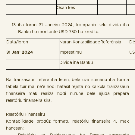
Osan kes
iha loron 31 Janeiru 2024, kompania selu divida iha
Banku ho montante USD 750 ho kreditu.
Data/loron
Naran Kontabilidade
Referénsia
Dé
31 Jan’ 2024
Imprestimu
US
Divida iha Banku
Ba tranzasaun refere iha leten, bele uza sumáriu iha forma
tabela tuir mai ne'e hodi hafasil rejista no kalkula tranzasaun
finanseira mak realiza hodi nu’une bele ajuda prepara
relatóriu finanseira sira.
Relatóriu Finanseiru
Kontabilidade prodúz formatu relatóriu finanseira 4, mak
hanesan: