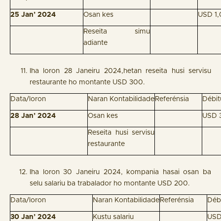
25 Jan’ 2024
Osan kes
USD 1
Reseita simu
adiante
Iha loron 28 Janeiru 2024,hetan reseita husi servisu
restaurante ho montante USD 300.
Data/loron
Naran Kontabilidade
Referénsia
Débit
28 Jan’ 2024
Osan kes
USD 
Reseita husi servisu
restaurante
Iha loron 30 Janeiru 2024, kompania hasai osan ba
selu salariu ba trabalador ho montante USD 200.
Data/loron
Naran Kontabilidade
Referénsia
Déb
30 Jan’ 2024
Kustu salariu
USD