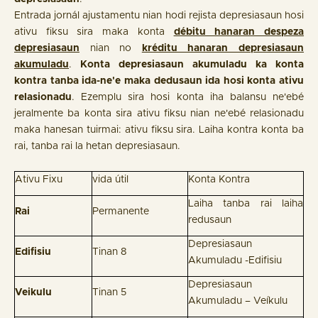
Entrada jornál ajustamentu nian hodi rejista depresiasaun hosi
ativu fiksu sira maka konta
débitu hanaran despeza
depresiasaun
nian no
kréditu hanaran depresiasaun
akumuladu
.
Konta depresiasaun akumuladu ka konta
kontra tanba ida-ne'e maka dedusaun ida hosi konta ativu
relasionadu
. Ezemplu sira hosi konta iha balansu ne'ebé
jeralmente ba konta sira ativu fiksu nian ne'ebé relasionadu
maka hanesan tuirmai: ativu fiksu sira. Laiha kontra konta ba
rai, tanba rai la hetan depresiasaun.
Ativu Fixu
vida útil
Konta Kontra
Laiha tanba rai laiha
Rai
Permanente
redusaun
Depresiasaun
Edifisiu
Tinan 8
Akumuladu -Edifisiu
Depresiasaun
Veikulu
Tinan 5
Akumuladu – Veíkulu