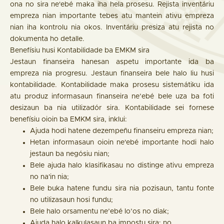
ona no sira ne'ebé maka iha hela prosesu. Rejista inventáriu
empreza nian importante tebes atu mantein ativu empreza
nian iha kontrolu nia okos. Inventáriu presiza atu rejista no
dokumenta ho detalle.
Benefísiu husi Kontabilidade ba EMKM sira
Jestaun finanseira hanesan aspetu importante ida ba
empreza nia progresu. Jestaun finanseira bele halo liu husi
kontabilidade. Kontabilidade maka prosesu sistemátiku ida
atu produz informasaun finanseira ne’ebé bele uza ba foti
desizaun ba nia utilizadór sira. Kontabilidade sei fornese
benefísiu oioin ba EMKM sira, inklui:
Ajuda hodi hatene dezempeñu finanseiru empreza nian;
Hetan informasaun oioin ne'ebé importante hodi halo
jestaun ba negósiu nian;
Bele ajuda halo klasifikasau no distinge ativu empreza
no na'in nia;
Bele buka hatene fundu sira nia pozisaun, tantu fonte
no utilizasaun hosi fundu;
Bele halo orsamentu ne’ebé lo’os no diak;
Ajuda halo kalkulasaun ba impostu sira; no