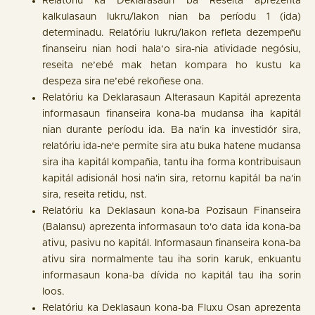
Relatóriu ka Deklarasaun ba Reseita aprezenta
kalkulasaun lukru/lakon nian ba períodu 1 (ida)
determinadu. Relatóriu lukru/lakon refleta dezempeñu
finanseiru nian hodi hala’o sira-nia atividade negósiu,
reseita ne’ebé mak hetan kompara ho kustu ka
despeza sira ne’ebé rekoñese ona.
Relatóriu ka Deklarasaun Alterasaun Kapitál aprezenta
informasaun finanseira kona-ba mudansa iha kapitál
nian durante períodu ida. Ba na'in ka investidór sira,
relatóriu ida-ne'e permite sira atu buka hatene mudansa
sira iha kapitál kompañia, tantu iha forma kontribuisaun
kapitál adisionál hosi na'in sira, retornu kapitál ba na'in
sira, reseita retidu, nst.
Relatóriu ka Deklasaun kona-ba Pozisaun Finanseira
(Balansu) aprezenta informasaun to'o data ida kona-ba
ativu, pasivu no kapitál. Informasaun finanseira kona-ba
ativu sira normalmente tau iha sorin karuk, enkuantu
informasaun kona-ba dívida no kapitál tau iha sorin
loos.
Relatóriu ka Deklasaun kona-ba Fluxu Osan aprezenta