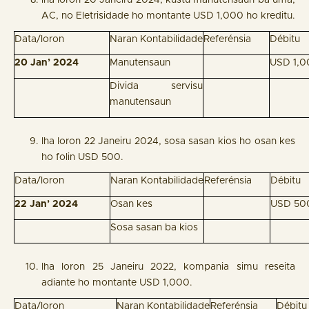
iha loron 20 Janeiru 2024, kustu manutensaun ba uma,
AC, no Eletrisidade ho montante USD 1,000 ho kreditu.
Data/loron
Naran Kontabilidade
Referénsia
Débitu
20 Jan’ 2024
Manutensaun
USD 1,0
Divida servisu
manutensaun
Iha loron 22 Janeiru 2024, sosa sasan kios ho osan kes
ho folin USD 500.
Data/loron
Naran Kontabilidade
Referénsia
Débitu
22 Jan’ 2024
Osan kes
USD 50
Sosa sasan ba kios
Iha loron 25 Janeiru 2022, kompania simu reseita
adiante ho montante USD 1,000.
Data/loron
Naran Kontabilidade
Referénsia
Débitu