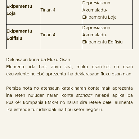
Depresiasaun
Ekipamentu
Tinan 4
Akumuladu-
Loja
Ekipamentu Loja
Depresiasaun
Ekipamentu
Tinan 4
Akumuladu-
Edifisiu
Ekipamentu Edifisiu
Deklasaun kona-ba Fluxu Osan
Elementu ida hosi ativu sira, maka osan-kes no osan
ekuivalente ne’ebé aprezenta iha deklarasaun fluxu osan nian
Persiza nota no atensaun katak naran konta mak aprezenta
iha leten nu’udar naran konta
standar
ne’ebé aplika ba
kualkér kompañia EMKM no naran sira refere bele aumenta
ka estende tuir idakidak nia tipu setór negósiu.