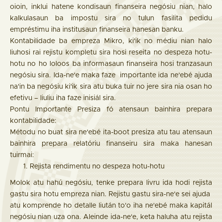
oioin, inklui hatene kondisaun finanseira negósiu nian, halo
kalkulasaun ba impostu sira no tulun fasilita pedidu
empréstimu iha institusaun finanseira hanesan banku.
Kontabilidade ba empreza Mikro, ki'ik no médiu nian halo
liuhosi rai rejistu kompletu sira hosi reseita no despeza hotu-
hotu no ho loloos ba informasaun finanseira hosi tranzasaun
negósiu sira. Ida-ne'e maka faze importante ida ne'ebé ajuda
na'in ba negósiu ki'ik sira atu buka tuir no jere sira nia osan ho
efetivu – liuliu iha faze inisiál sira.
Pontu Importante Presiza fó atensaun bainhira prepara
kontabilidade:
Métodu no buat sira ne'ebé ita-boot presiza atu tau atensaun
bainhira prepara relatóriu finanseiru sira maka hanesan
tuirmai:
Rejista rendimentu no despeza hotu-hotu
Molok atu hahú negósiu, tenke prepara livru ida hodi rejista
gastu sira hotu empreza nian. Rejistu gastu sira-ne'e sei ajuda
atu komprende ho detalle liután to'o iha ne'ebé maka kapitál
negósiu nian uza ona. Aleinde ida-ne'e, keta haluha atu rejista