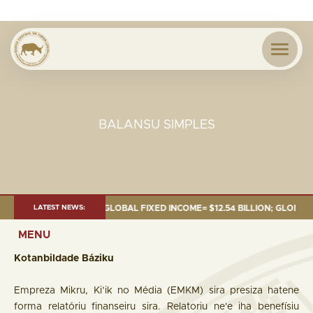
BALANSU SIMPLES
43 BILLION; GLOBAL FIXED INCOME= $12.54 BILLION; GLOBAL EQUITIES= $
LATEST NEWS:
MENU
Kotanbildade Báziku
Empreza Mikru, Ki’ik no Média (EMKM) sira presiza hatene
forma relatóriu finanseiru sira. Relatoriu ne'e iha benefísiu