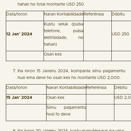
hahan ho total montante USD 250.
Data/loron
Naran Kontabilidade
Referénsia
Débitu
Kustu seluk (pulsa
telefone, pulsa
12 Jan’ 2024
USD 250
eletrisidade, no
hahan)
Osan kes
Iha loron 15 Janeiru 2024, kompania simu pagamentu
husi ema deve ho osan kes ho montante USD 2,000.
Data/loron
Naran Kontabilidade
Referénsia
Débitu
15 Jan’ 2024
Osan kes
USD 2,
Simu pagamentu
hosi fo deve