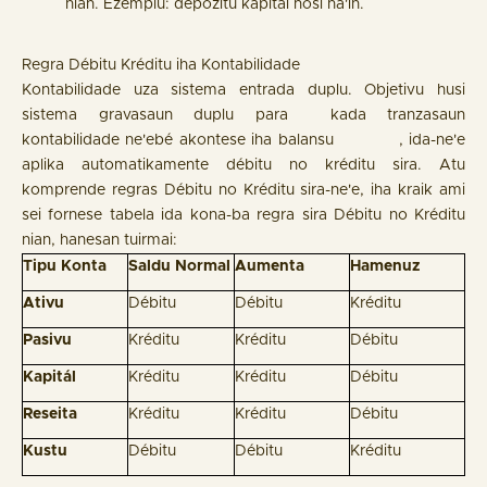
nian. Ezemplu: depózitu kapitál hosi na'in.
Regra Débitu Kréditu iha Kontabilidade
Kontabilidade uza sistema entrada duplu. Objetivu husi
sistema gravasaun duplu para kada tranzasaun
kontabilidade ne'ebé akontese iha balansu , ida-ne'e
aplika automatikamente débitu no kréditu sira. Atu
komprende regras Débitu no Kréditu sira-ne'e, iha kraik ami
sei fornese tabela ida kona-ba regra sira Débitu no Kréditu
nian, hanesan tuirmai:
Tipu Konta
Saldu Normal
Aumenta
Hamenuz
Ativu
Débitu
Débitu
Kréditu
Pasivu
Kréditu
Kréditu
Débitu
Kapitál
Kréditu
Kréditu
Débitu
Reseita
Kréditu
Kréditu
Débitu
Kustu
Débitu
Débitu
Kréditu