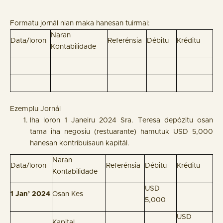
Formatu jornál nian maka hanesan tuirmai:
Naran
Data/loron
Referénsia
Débitu
Kréditu
Kontabilidade
Ezemplu Jornál
Iha loron 1 Janeiru 2024 Sra. Teresa depózitu osan
tama iha negosiu (restuarante) hamutuk USD 5,000
hanesan kontribuisaun kapitál.
Naran
Data/loron
Referénsia
Débitu
Kréditu
Kontabilidade
USD
1 Jan’ 2024
Osan Kes
5,000
USD
Kapital