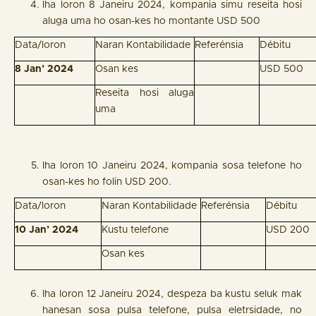
Iha loron 8 Janeiru 2024, kompania simu reseita hosi
aluga uma ho osan-kes ho montante USD 500
Data/loron
Naran Kontabilidade
Referénsia
Débitu
8 Jan’ 2024
Osan kes
USD 500
Reseita hosi aluga
uma
Iha loron 10 Janeiru 2024, kompania sosa telefone ho
osan-kes ho folin USD 200.
Data/loron
Naran Kontabilidade
Referénsia
Débitu
10 Jan’ 2024
Kustu telefone
USD 200
Osan kes
Iha loron 12 Janeiru 2024, despeza ba kustu seluk mak
hanesan sosa pulsa telefone, pulsa eletrsidade, no