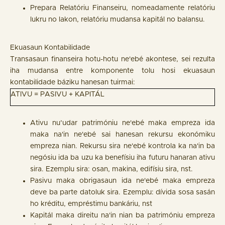
Prepara Relatóriu Finanseiru, nomeadamente relatóriu
lukru no lakon, relatóriu mudansa kapitál no balansu.
Ekuasaun Kontabilidade
Transasaun finanseira hotu-hotu ne'ebé akontese, sei rezulta
iha mudansa entre komponente tolu hosi ekuasaun
kontabilidade báziku hanesan tuirmai:
ATIVU = PASIVU + KAPITÁL
Ativu nu’udar patrimóniu ne'ebé maka empreza ida
maka na'in ne'ebé sai hanesan rekursu ekonómiku
empreza nian. Rekursu sira ne'ebé kontrola ka na'in ba
negósiu ida ba uzu ka benefísiu iha futuru hanaran ativu
sira. Ezemplu sira: osan, makina, edifísiu sira, nst.
Pasivu maka obrigasaun ida ne'ebé maka empreza
deve ba parte datoluk sira. Ezemplu: dívida sosa sasán
ho kréditu, empréstimu bankáriu, nst
Kapitál maka direitu na'in nian ba patrimóniu empreza