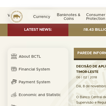
Banknotes &
Consumer
Visita nº
0034929
Currency
Coins
Protection
T AS OF 30 JUNE 2026:TOTAL FUND= $18.43 BILLION; 
LATEST NEWS:
PAREDE INFO
About BCTL
DECISÃO DE APL
Financial System
TIMOR-LESTE
06 | 02 | 2018
Payment System
Dili, 8 de novembr
Economic and Statistic
O Banco Central de
Supervisão e Regu