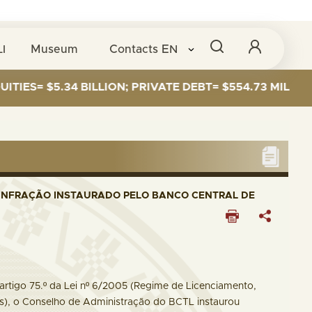
I
Museum
Contacts
EN
ES= $5.34 BILLION; PRIVATE DEBT= $554.73 MILLION
 INFRAÇÃO INSTAURADO PELO BANCO CENTRAL DE
artigo 75.º da Lei nº 6/2005 (Regime de Licenciamento,
), o Conselho de Administração do BCTL instaurou