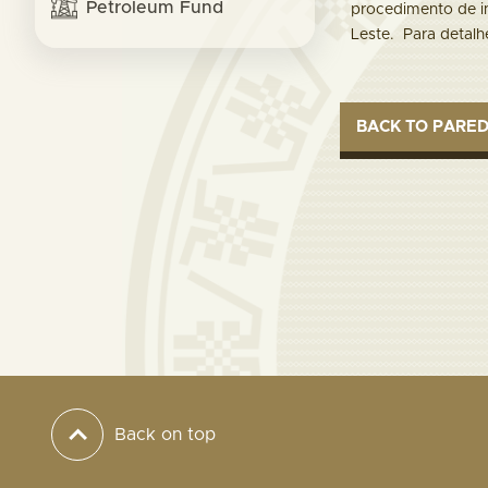
Petroleum Fund
procedimento de in
Leste. P
ara detalh
BACK TO PARE
Back on top