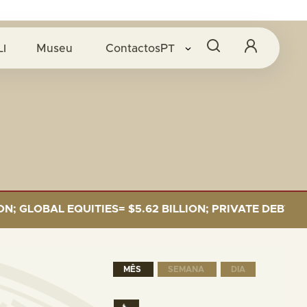
LI
Museu
Contactos
PT
LOBAL EQUITIES= $5.62 BILLION; PRIVATE DEBT= $589 
MÊS
SEMANA
DIA