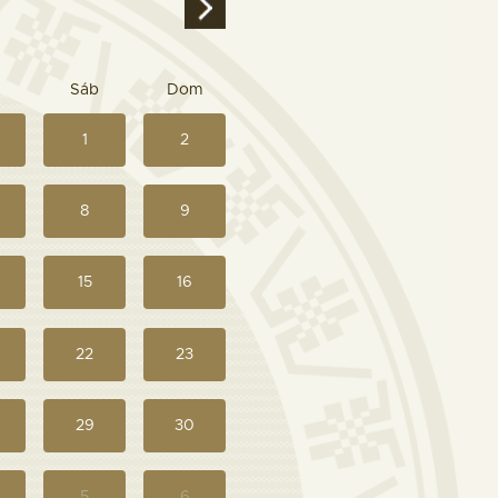
Sáb
Dom
1
2
8
9
15
16
22
23
29
30
5
6