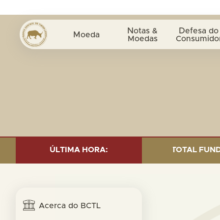
Notas &
Defesa do
Moeda
Moedas
Consumido
D INVESTMENT AS OF 30 SEP. 2025: TOTAL FUND= $18.
ÚLTIMA HORA:
Acerca do BCTL