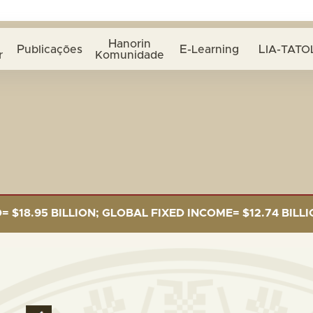
Hanorin
Publicações
E-Learning
LIA-TATO
r
Komunidade
95 BILLION; GLOBAL FIXED INCOME= $12.74 BILLION; G